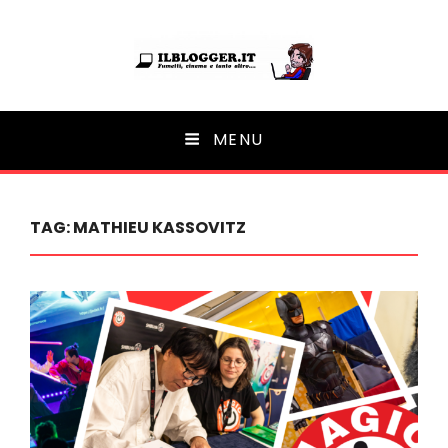
Ilblogger.it
MENU
Il portalino di blog |
TAG:
MATHIEU KASSOVITZ