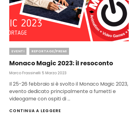
Categories
EVENTI
REPORTAGE/PREMI
Monaco Magic 2023: il resoconto
Posted
Marco Frassinelli
5 Marzo 2023
On
Il 25-26 febbraio si è svolto il Monaco Magic 2023,
evento dedicato principalmente a fumetti e
videogame con ospiti di …
MONACO
CONTINUA A LEGGERE
MAGIC
2023:
IL
RESOCONTO