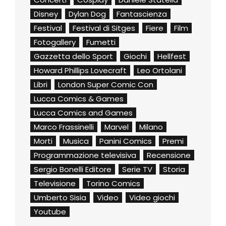
Disney
Dylan Dog
Fantascienza
Festival
Festival di Sitges
Fiere
Film
Fotogallery
Fumetti
Gazzetta dello Sport
Giochi
Hellfest
Howard Phillips Lovecraft
Leo Ortolani
Libri
London Super Comic Con
Lucca Comics & Games
Lucca Comics and Games
Marco Frassinelli
Marvel
Milano
Morti
Musica
Panini Comics
Premi
Programmazione televisiva
Recensione
Sergio Bonelli Editore
Serie TV
Storia
Televisione
Torino Comics
Umberto Sisia
Video
Video giochi
Youtube