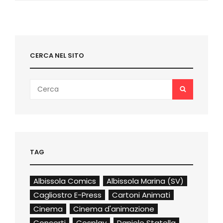
CERCA NEL SITO
Search
SEARCH
for:
TAG
Albissola Comics
Albissola Marina (SV)
Cagliostro E-Press
Cartoni Animati
Cinema
Cinema d'animazione
Concerti
Cosplay
Daniele Statella