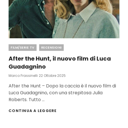
Categories
FILM/SERIE TV
RECENSIONI
After the Hunt, il nuovo film di Luca
Guadagnino
Posted
Marco Frassinelli
22 Ottobre 2025
On
After the Hunt – Dopo la caccia è il nuovo film di
Luca Guadagnino, con una strepitosa Julia
Roberts. Tutto …
AFTER
CONTINUA A LEGGERE
THE
HUNT,
IL