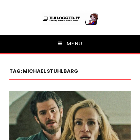
Ilblogger.it
MENU
Il portalino di blog |
TAG:
MICHAEL STUHLBARG