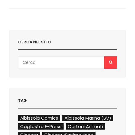
NUOVO
FILM
DI
LUCA
GUADAGNINO
CERCA NEL SITO
Search
SEARCH
for:
TAG
Albissola Comics
Albissola Marina (SV)
Cagliostro E-Press
Cartoni Animati
Cinema
Cinema d'animazione