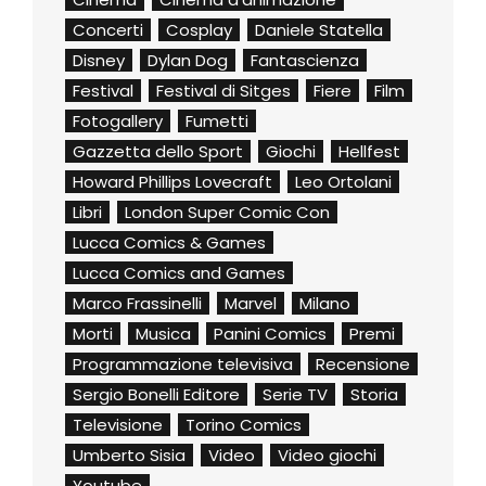
Concerti
Cosplay
Daniele Statella
Disney
Dylan Dog
Fantascienza
Festival
Festival di Sitges
Fiere
Film
Fotogallery
Fumetti
Gazzetta dello Sport
Giochi
Hellfest
Howard Phillips Lovecraft
Leo Ortolani
Libri
London Super Comic Con
Lucca Comics & Games
Lucca Comics and Games
Marco Frassinelli
Marvel
Milano
Morti
Musica
Panini Comics
Premi
Programmazione televisiva
Recensione
Sergio Bonelli Editore
Serie TV
Storia
Televisione
Torino Comics
Umberto Sisia
Video
Video giochi
Youtube