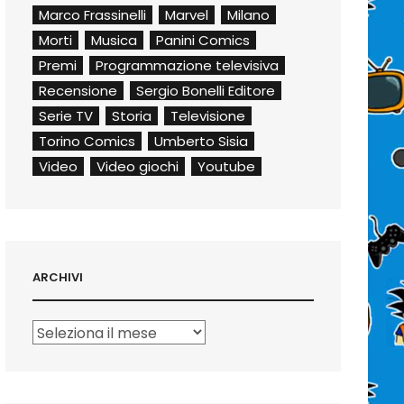
Marco Frassinelli
Marvel
Milano
Morti
Musica
Panini Comics
Premi
Programmazione televisiva
Recensione
Sergio Bonelli Editore
Serie TV
Storia
Televisione
Torino Comics
Umberto Sisia
Video
Video giochi
Youtube
ARCHIVI
Archivi