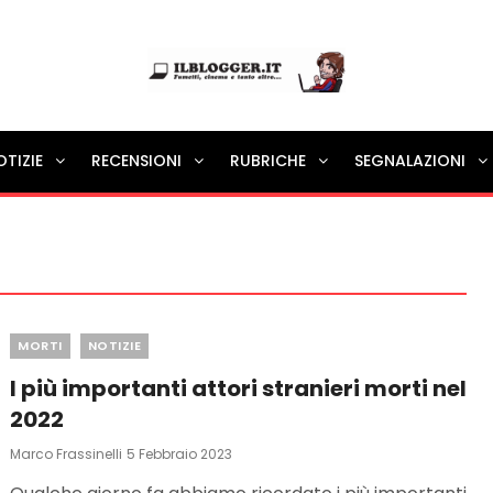
Ilblogger.it
OTIZIE
RECENSIONI
RUBRICHE
SEGNALAZIONI
Il portalino di blog |
Categories
MORTI
NOTIZIE
I più importanti attori stranieri morti nel
2022
Posted
Marco Frassinelli
5 Febbraio 2023
On