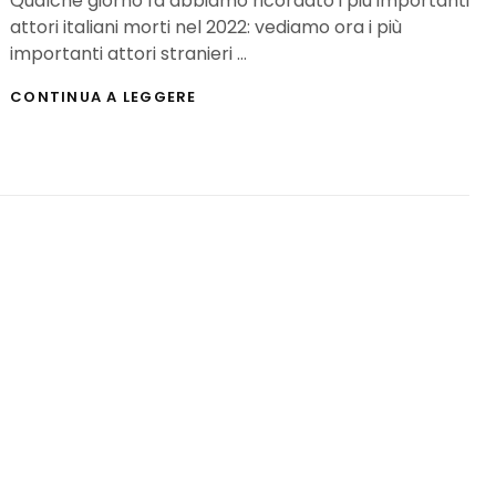
Qualche giorno fa abbiamo ricordato i più importanti
attori italiani morti nel 2022: vediamo ora i più
importanti attori stranieri …
I
CONTINUA A LEGGERE
PIÙ
IMPORTANTI
ATTORI
STRANIERI
MORTI
NEL
2022