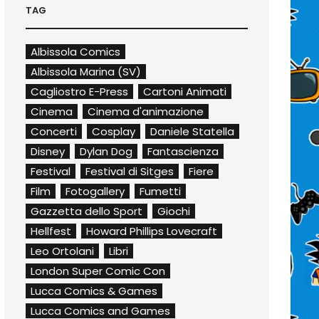
TAG
Albissola Comics
Albissola Marina (SV)
Cagliostro E-Press
Cartoni Animati
Cinema
Cinema d'animazione
Concerti
Cosplay
Daniele Statella
Disney
Dylan Dog
Fantascienza
Festival
Festival di Sitges
Fiere
Film
Fotogallery
Fumetti
Gazzetta dello Sport
Giochi
Hellfest
Howard Phillips Lovecraft
Leo Ortolani
Libri
London Super Comic Con
Lucca Comics & Games
Lucca Comics and Games