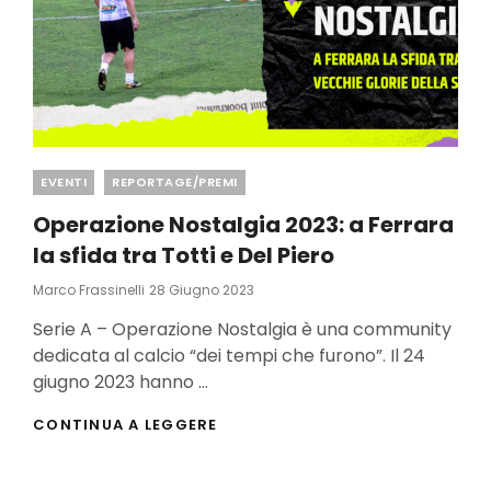
Categories
EVENTI
REPORTAGE/PREMI
Operazione Nostalgia 2023: a Ferrara
la sfida tra Totti e Del Piero
Posted
Marco Frassinelli
28 Giugno 2023
On
Serie A – Operazione Nostalgia è una community
dedicata al calcio “dei tempi che furono”. Il 24
giugno 2023 hanno …
OPERAZIONE
CONTINUA A LEGGERE
NOSTALGIA
2023:
A