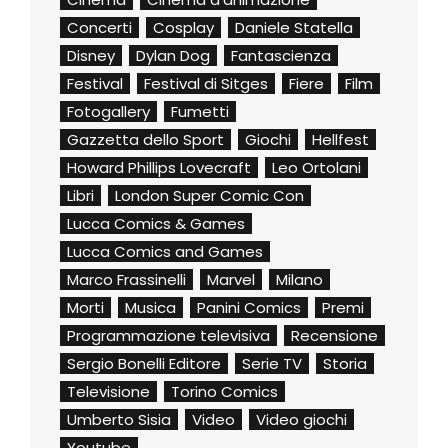
Concerti
Cosplay
Daniele Statella
Disney
Dylan Dog
Fantascienza
Festival
Festival di Sitges
Fiere
Film
Fotogallery
Fumetti
Gazzetta dello Sport
Giochi
Hellfest
Howard Phillips Lovecraft
Leo Ortolani
Libri
London Super Comic Con
Lucca Comics & Games
Lucca Comics and Games
Marco Frassinelli
Marvel
Milano
Morti
Musica
Panini Comics
Premi
Programmazione televisiva
Recensione
Sergio Bonelli Editore
Serie TV
Storia
Televisione
Torino Comics
Umberto Sisia
Video
Video giochi
Youtube