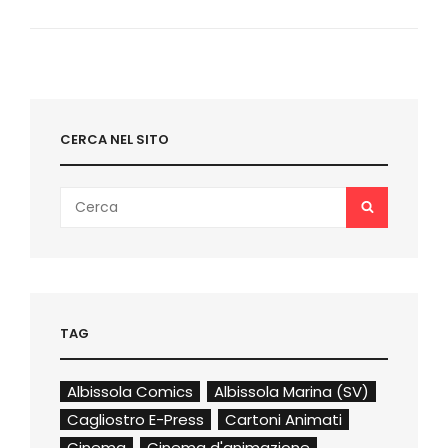
FERRARA
LA
SFIDA
TRA
TOTTI
E
DEL
CERCA NEL SITO
PIERO
Search
SEARCH
for:
TAG
Albissola Comics
Albissola Marina (SV)
Cagliostro E-Press
Cartoni Animati
Cinema
Cinema d'animazione