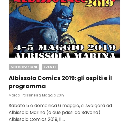
Categories
ANTICIPAZIONI
EVENTI
Albissola Comics 2019: gli ospiti e il
programma
Posted
Marco Frassinelli
2 Maggio 2019
On
Sabato 5 e domenica 6 maggio, si svolgerà ad
Albissola Marina (a due passi da Savona)
Albissola Comics 2019, il …