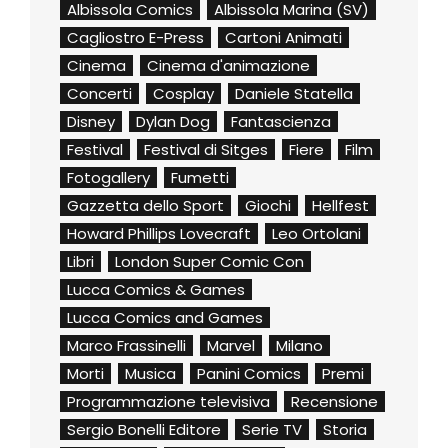
Albissola Comics
Albissola Marina (SV)
Cagliostro E-Press
Cartoni Animati
Cinema
Cinema d'animazione
Concerti
Cosplay
Daniele Statella
Disney
Dylan Dog
Fantascienza
Festival
Festival di Sitges
Fiere
Film
Fotogallery
Fumetti
Gazzetta dello Sport
Giochi
Hellfest
Howard Phillips Lovecraft
Leo Ortolani
Libri
London Super Comic Con
Lucca Comics & Games
Lucca Comics and Games
Marco Frassinelli
Marvel
Milano
Morti
Musica
Panini Comics
Premi
Programmazione televisiva
Recensione
Sergio Bonelli Editore
Serie TV
Storia