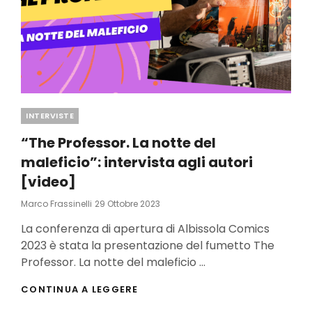
Categories
INTERVISTE
“The Professor. La notte del
maleficio”: intervista agli autori
[video]
Posted
Marco Frassinelli
29 Ottobre 2023
On
La conferenza di apertura di Albissola Comics
2023 è stata la presentazione del fumetto The
Professor. La notte del maleficio …
“THE
CONTINUA A LEGGERE
PROFESSOR.