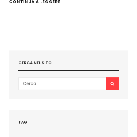
ALBISSOLA
CONTINUA A LEGGERE
COMICS
2019:
GLI
OSPITI
E
IL
PROGRAMMA
CERCA NEL SITO
Search
SEARCH
for:
TAG