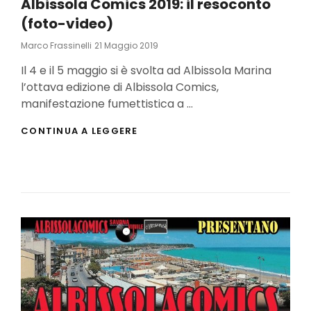
Albissola Comics 2019: il resoconto
(foto-video)
Posted
Marco Frassinelli
21 Maggio 2019
On
Il 4 e il 5 maggio si è svolta ad Albissola Marina
l’ottava edizione di Albissola Comics,
manifestazione fumettistica a …
ALBISSOLA
CONTINUA A LEGGERE
COMICS
2019:
IL
RESOCONTO
(FOTO-
VIDEO)