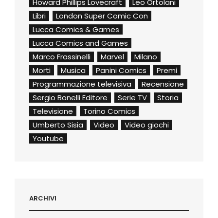
Howard Phillips Lovecraft
Leo Ortolani
Libri
London Super Comic Con
Lucca Comics & Games
Lucca Comics and Games
Marco Frassinelli
Marvel
Milano
Morti
Musica
Panini Comics
Premi
Programmazione televisiva
Recensione
Sergio Bonelli Editore
Serie TV
Storia
Televisione
Torino Comics
Umberto Sisia
Video
Video giochi
Youtube
ARCHIVI