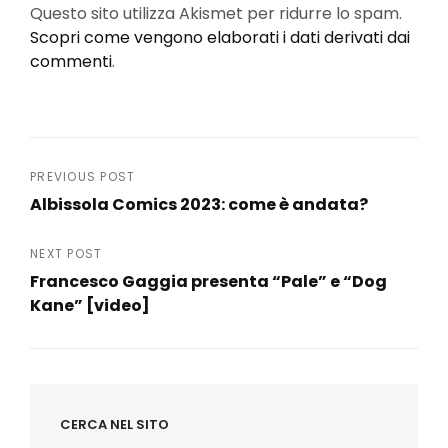
Questo sito utilizza Akismet per ridurre lo spam.
Scopri come vengono elaborati i dati derivati dai
commenti
.
Navigazione
PREVIOUS POST
Albissola Comics 2023: come è andata?
articoli
Previous
Post
NEXT POST
Francesco Gaggia presenta “Pale” e “Dog
Kane” [video]
Next
Post
CERCA NEL SITO