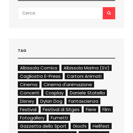
Search
SEARCH
for:
TAG
Albissola Comics
Albissola Marina (SV)
Cagliostro E-Press
Cartoni Animati
Cinema
Cinema d'animazione
Concerti
Cosplay
Daniele Statella
Disney
Dylan Dog
Fantascienza
Festival
Festival di Sitges
Fiere
Film
Fotogallery
Fumetti
Gazzetta dello Sport
Giochi
Hellfest