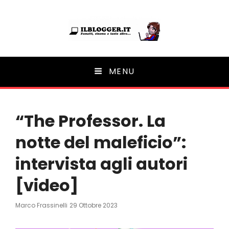
Ilblogger.it
MENU
Il portalino di blog |
“The Professor. La
notte del maleficio”:
intervista agli autori
[video]
Posted
Marco Frassinelli
29 Ottobre 2023
On