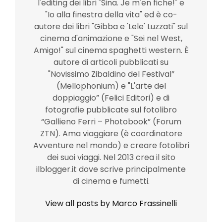
l'editing dei libri "Sina. Je m'en fiche!" e
"Io alla finestra della vita" ed è co-
autore dei libri "Gibba e 'Lele' Luzzati" sul
cinema d'animazione e "Sei nel West,
Amigo!" sul cinema spaghetti western. È
autore di articoli pubblicati su
"Novissimo Zibaldino del Festival”
(Mellophonium) e "L'arte del
doppiaggio” (Felici Editori) e di
fotografie pubblicate sul fotolibro
“Gallieno Ferri – Photobook” (Forum
ZTN). Ama viaggiare (è coordinatore
Avventure nel mondo) e creare fotolibri
dei suoi viaggi. Nel 2013 crea il sito
ilblogger.it dove scrive principalmente
di cinema e fumetti.
View all posts by Marco Frassinelli