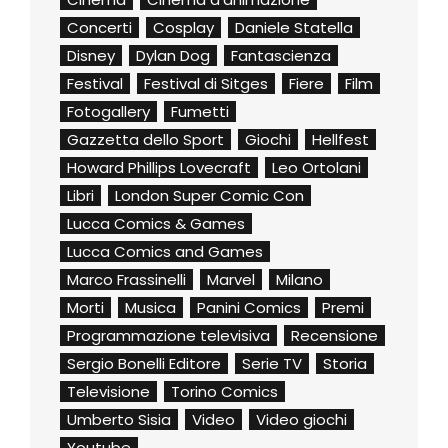
Concerti
Cosplay
Daniele Statella
Disney
Dylan Dog
Fantascienza
Festival
Festival di Sitges
Fiere
Film
Fotogallery
Fumetti
Gazzetta dello Sport
Giochi
Hellfest
Howard Phillips Lovecraft
Leo Ortolani
Libri
London Super Comic Con
Lucca Comics & Games
Lucca Comics and Games
Marco Frassinelli
Marvel
Milano
Morti
Musica
Panini Comics
Premi
Programmazione televisiva
Recensione
Sergio Bonelli Editore
Serie TV
Storia
Televisione
Torino Comics
Umberto Sisia
Video
Video giochi
Youtube