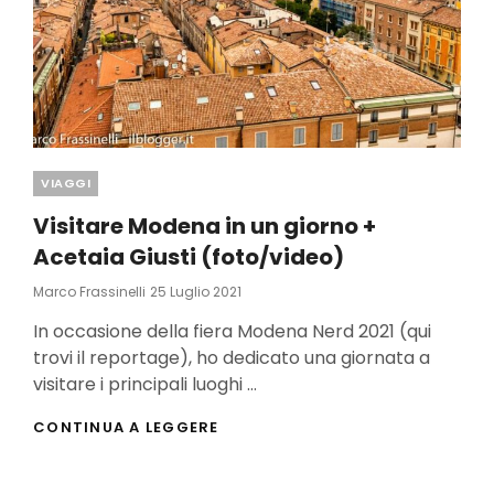
Categories
VIAGGI
Visitare Modena in un giorno +
Acetaia Giusti (foto/video)
Posted
Marco Frassinelli
25 Luglio 2021
On
In occasione della fiera Modena Nerd 2021 (qui
trovi il reportage), ho dedicato una giornata a
visitare i principali luoghi …
VISITARE
CONTINUA A LEGGERE
MODENA
IN
UN