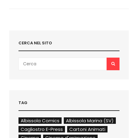
GIORNO
+
ACETAIA
GIUSTI
(FOTO/VIDEO)
CERCA NEL SITO
Search
SEARCH
for:
TAG
Albissola Comics
Albissola Marina (SV)
Cagliostro E-Press
Cartoni Animati
Cinema
Cinema d'animazione