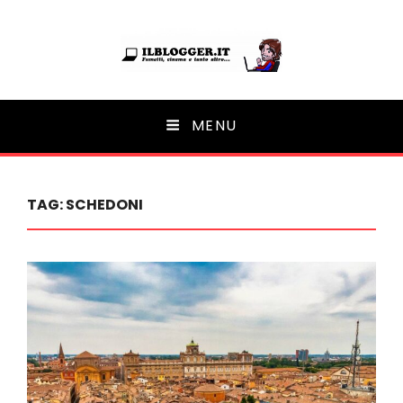
Ilblogger.it
MENU
Il portalino di blog |
TAG:
SCHEDONI