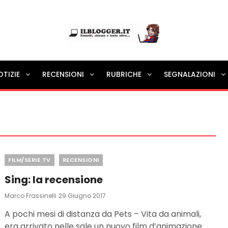
Ilblogger.it
OTIZIE
RECENSIONI
RUBRICHE
SEGNALAZIONI
Il portalino di blog |
Categories
FILM/SERIE TV
RECENSIONI
Sing: la recensione
Posted
Marco Frassinelli
29 Giugno 2017
On
A pochi mesi di distanza da Pets – Vita da animali,
era arrivato nelle sale un nuovo film d’animazione