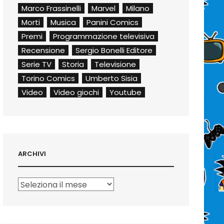
Marco Frassinelli
Marvel
Milano
Morti
Musica
Panini Comics
Premi
Programmazione televisiva
Recensione
Sergio Bonelli Editore
Serie TV
Storia
Televisione
Torino Comics
Umberto Sisia
Video
Video giochi
Youtube
ARCHIVI
Archivi