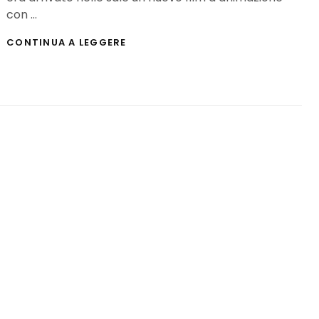
con …
SING:
CONTINUA A LEGGERE
LA
RECENSIONE