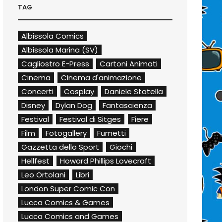
TAG
Albissola Comics
Albissola Marina (SV)
Cagliostro E-Press
Cartoni Animati
Cinema
Cinema d'animazione
Concerti
Cosplay
Daniele Statella
Disney
Dylan Dog
Fantascienza
Festival
Festival di Sitges
Fiere
Film
Fotogallery
Fumetti
Gazzetta dello Sport
Giochi
Hellfest
Howard Phillips Lovecraft
Leo Ortolani
Libri
London Super Comic Con
Lucca Comics & Games
Lucca Comics and Games