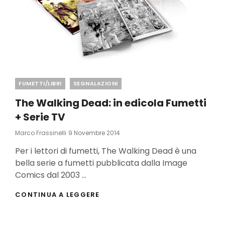
Categories
FUMETTI/LIBRI
SEGNALAZIONI
The Walking Dead: in edicola Fumetti
+ Serie TV
Posted
Marco Frassinelli
9 Novembre 2014
On
Per i lettori di fumetti, The Walking Dead è una
bella serie a fumetti pubblicata dalla Image
Comics dal 2003 …
THE
CONTINUA A LEGGERE
WALKING
DEAD:
IN