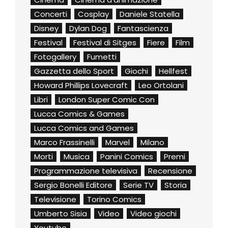
Concerti
Cosplay
Daniele Statella
Disney
Dylan Dog
Fantascienza
Festival
Festival di Sitges
Fiere
Film
Fotogallery
Fumetti
Gazzetta dello Sport
Giochi
Hellfest
Howard Phillips Lovecraft
Leo Ortolani
Libri
London Super Comic Con
Lucca Comics & Games
Lucca Comics and Games
Marco Frassinelli
Marvel
Milano
Morti
Musica
Panini Comics
Premi
Programmazione televisiva
Recensione
Sergio Bonelli Editore
Serie TV
Storia
Televisione
Torino Comics
Umberto Sisia
Video
Video giochi
Youtube