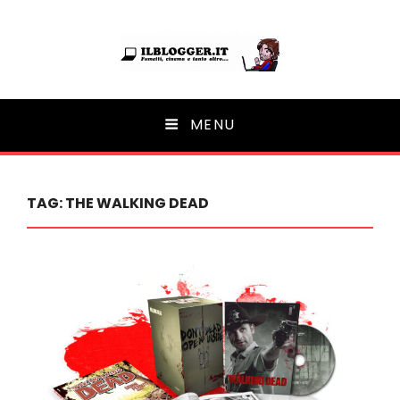
Ilblogger.it
MENU
Il portalino di blog |
TAG:
THE WALKING DEAD