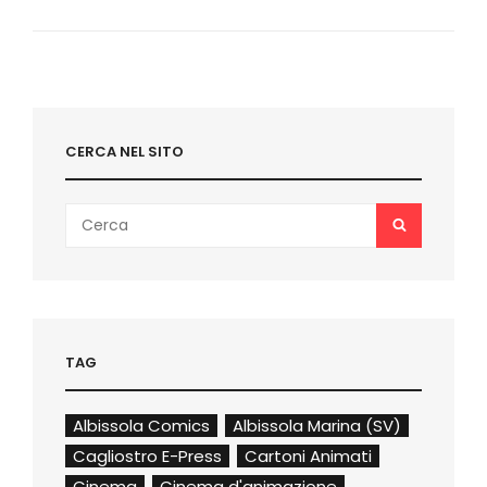
EDICOLA
FUMETTI
+
SERIE
TV
CERCA NEL SITO
Search
SEARCH
for:
TAG
Albissola Comics
Albissola Marina (SV)
Cagliostro E-Press
Cartoni Animati
Cinema
Cinema d'animazione