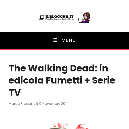
Ilblogger.it
MENU
Il portalino di blog |
The Walking Dead: in
edicola Fumetti + Serie
TV
Posted
Marco Frassinelli
9 Novembre 2014
On