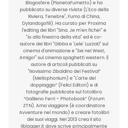
Blogosfere (PianetaFumetto) e ha
pubblicato su diverse riviste (L'Eco della
Riviera, Tenebre", Fumo di China,
Dylandogofili). Ha curato per Proxima
l'editing dei libri "Sina. Je m'en fiche!" e
"Io alla finestra della vita" ed è co-
autore dei libri "Gibba e 'Lele' Luzzati" sul
cinema d'animazione e "Sei nel West,
Amigo!" sul cinema spaghetti western. È
autore di articoli pubblicati su
"Novissimo Zibaldino del Festival”
(Mellophonium) e "L'arte del
doppiaggio” (Felici Editori) e di
fotografie pubblicate sul fotolibro
“Gallieno Ferri – Photobook” (Forum
ZTN). Ama viaggiare (è coordinatore
Avventure nel mondo) e creare fotolibri
dei suoi viaggi. Nel 2013 crea il sito
ilblogger.it dove scrive principalmente