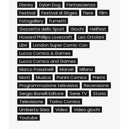
Disney
Dylan Dog
Fantascienza
Festival
Festival di Sitges
Fiere
Film
Fotogallery
Fumetti
Gazzetta dello Sport
Giochi
Hellfest
Howard Phillips Lovecraft
Leo Ortolani
Libri
London Super Comic Con
Lucca Comics & Games
Lucca Comics and Games
Marco Frassinelli
Marvel
Milano
Morti
Musica
Panini Comics
Premi
Programmazione televisiva
Recensione
Sergio Bonelli Editore
Serie TV
Storia
Televisione
Torino Comics
Umberto Sisia
Video
Video giochi
Youtube