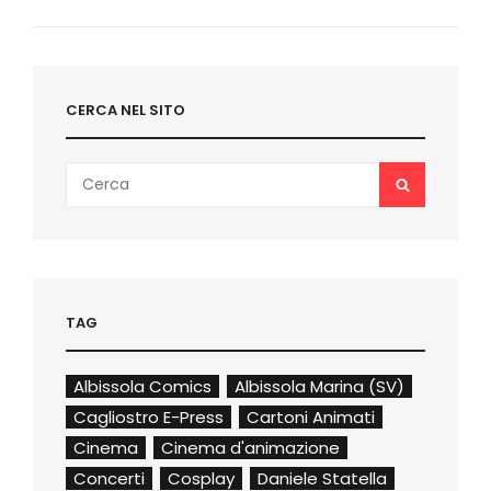
Next
Post
CERCA NEL SITO
Search
SEARCH
for:
TAG
Albissola Comics
Albissola Marina (SV)
Cagliostro E-Press
Cartoni Animati
Cinema
Cinema d'animazione
Concerti
Cosplay
Daniele Statella