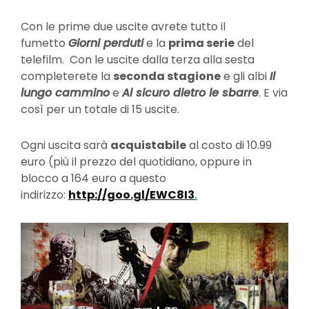
Con le prime due uscite avrete tutto il
fumetto
Giorni perduti
e la
prima serie
del
telefilm. Con le uscite dalla terza alla sesta
completerete la
seconda stagione
e gli albi
Il
lungo cammino
e
Al sicuro dietro le sbarre
. E via
così per un totale di 15 uscite.
Ogni uscita sarà
acquistabile
al costo di 10.99
euro (più il prezzo del quotidiano, oppure in
blocco a 164 euro a questo
indirizzo:
http://goo.gl/EWC8I3
.