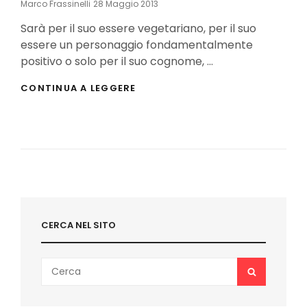
Posted
Marco Frassinelli
28 Maggio 2013
On
Sarà per il suo essere vegetariano, per il suo
essere un personaggio fondamentalmente
positivo o solo per il suo cognome, …
DYLAN
CONTINUA A LEGGERE
DOG
A
MONZA
IN
DIFESA
DEGLI
ANIMALI
CERCA NEL SITO
Search
SEARCH
for: