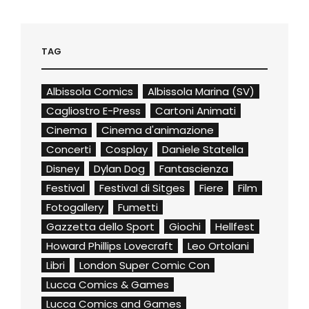
TAG
Albissola Comics
Albissola Marina (SV)
Cagliostro E-Press
Cartoni Animati
Cinema
Cinema d'animazione
Concerti
Cosplay
Daniele Statella
Disney
Dylan Dog
Fantascienza
Festival
Festival di Sitges
Fiere
Film
Fotogallery
Fumetti
Gazzetta dello Sport
Giochi
Hellfest
Howard Phillips Lovecraft
Leo Ortolani
Libri
London Super Comic Con
Lucca Comics & Games
Lucca Comics and Games