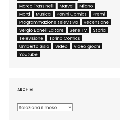
Marco Frassinelli
Marvel
Milano
Morti
Musica
Panini Comics
Premi
Programmazione televisiva
Recensione
Sergio Bonelli Editore
Serie TV
Storia
Televisione
Torino Comics
Umberto Sisia
Video
Video giochi
Youtube
ARCHIVI
Archivi