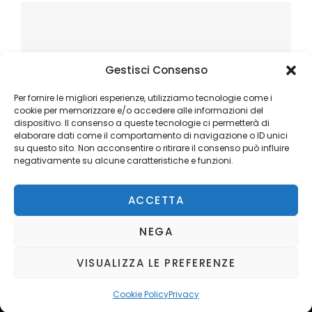
Gestisci Consenso
Per fornire le migliori esperienze, utilizziamo tecnologie come i
cookie per memorizzare e/o accedere alle informazioni del
dispositivo. Il consenso a queste tecnologie ci permetterà di
elaborare dati come il comportamento di navigazione o ID unici
su questo sito. Non acconsentire o ritirare il consenso può influire
negativamente su alcune caratteristiche e funzioni.
ACCETTA
NEGA
VISUALIZZA LE PREFERENZE
Copyright © 2026
Ilblogger.it
. All Rights Reserved.
Privacy
Catch Mag by
Catch Themes
Cookie Policy
Privacy