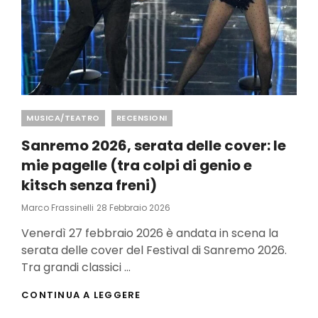
Categories
MUSICA/TEATRO
RECENSIONI
Sanremo 2026, serata delle cover: le
mie pagelle (tra colpi di genio e
kitsch senza freni)
Posted
Marco Frassinelli
28 Febbraio 2026
On
Venerdì 27 febbraio 2026 è andata in scena la
serata delle cover del Festival di Sanremo 2026.
Tra grandi classici …
SANREMO
CONTINUA A LEGGERE
2026,