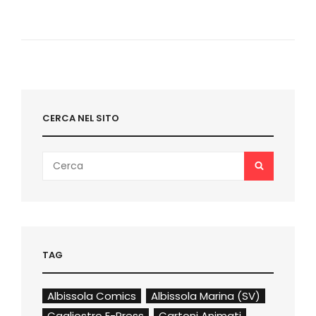
SERATA
DELLE
COVER:
LE
MIE
PAGELLE
(TRA
COLPI
DI
CERCA NEL SITO
GENIO
E
KITSCH
Search
SENZA
SEARCH
for:
FRENI)
TAG
Albissola Comics
Albissola Marina (SV)
Cagliostro E-Press
Cartoni Animati