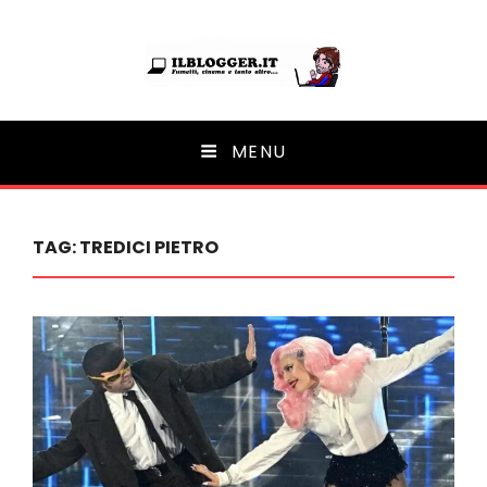
Ilblogger.it
MENU
Il portalino di blog |
TAG:
TREDICI PIETRO