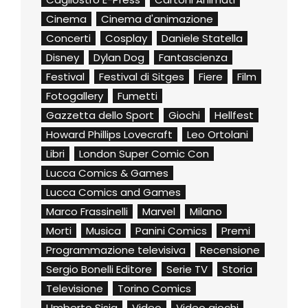
Cinema
Cinema d'animazione
Concerti
Cosplay
Daniele Statella
Disney
Dylan Dog
Fantascienza
Festival
Festival di Sitges
Fiere
Film
Fotogallery
Fumetti
Gazzetta dello Sport
Giochi
Hellfest
Howard Phillips Lovecraft
Leo Ortolani
Libri
London Super Comic Con
Lucca Comics & Games
Lucca Comics and Games
Marco Frassinelli
Marvel
Milano
Morti
Musica
Panini Comics
Premi
Programmazione televisiva
Recensione
Sergio Bonelli Editore
Serie TV
Storia
Televisione
Torino Comics
Umberto Sisia
Video
Video giochi