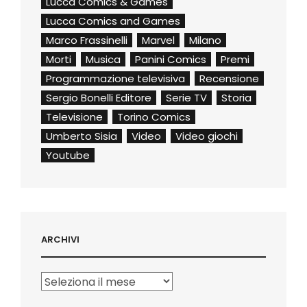
Lucca Comics & Games
Lucca Comics and Games
Marco Frassinelli
Marvel
Milano
Morti
Musica
Panini Comics
Premi
Programmazione televisiva
Recensione
Sergio Bonelli Editore
Serie TV
Storia
Televisione
Torino Comics
Umberto Sisia
Video
Video giochi
Youtube
ARCHIVI
Archivi