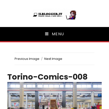
Ilblogger.it
MENU
Il portalino di blog |
Previous Image
Next Image
Torino-Comics-008