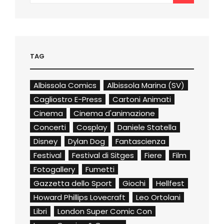
TAG
Albissola Comics
Albissola Marina (SV)
Cagliostro E-Press
Cartoni Animati
Cinema
Cinema d'animazione
Concerti
Cosplay
Daniele Statella
Disney
Dylan Dog
Fantascienza
Festival
Festival di Sitges
Fiere
Film
Fotogallery
Fumetti
Gazzetta dello Sport
Giochi
Hellfest
Howard Phillips Lovecraft
Leo Ortolani
Libri
London Super Comic Con