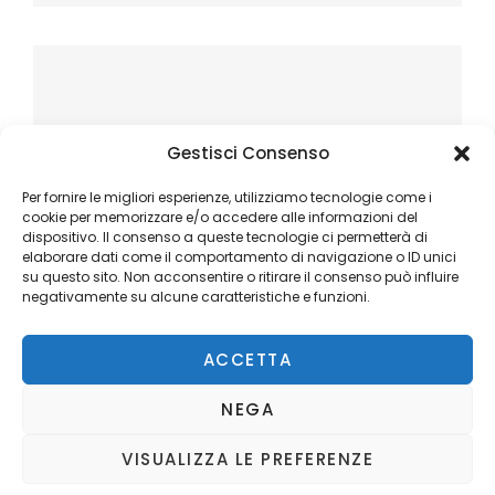
Gestisci Consenso
Per fornire le migliori esperienze, utilizziamo tecnologie come i
cookie per memorizzare e/o accedere alle informazioni del
dispositivo. Il consenso a queste tecnologie ci permetterà di
elaborare dati come il comportamento di navigazione o ID unici
su questo sito. Non acconsentire o ritirare il consenso può influire
negativamente su alcune caratteristiche e funzioni.
ACCETTA
NEGA
VISUALIZZA LE PREFERENZE
Copyright © 2026
Ilblogger.it
. All Rights Reserved.
Privacy