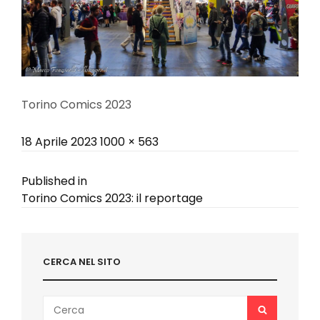
Torino Comics 2023
Posted
Full
18 Aprile 2023
1000 × 563
on
size
Navigazione
Published in
Torino Comics 2023: il reportage
articoli
CERCA NEL SITO
Search
SEARCH
for: