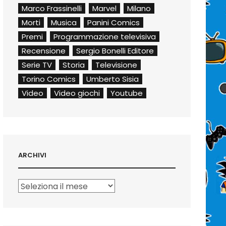
Marco Frassinelli
Marvel
Milano
Morti
Musica
Panini Comics
Premi
Programmazione televisiva
Recensione
Sergio Bonelli Editore
Serie TV
Storia
Televisione
Torino Comics
Umberto Sisia
Video
Video giochi
Youtube
ARCHIVI
Archivi