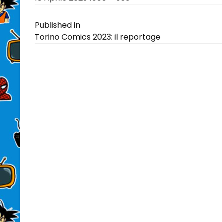
on
size
Navigazione
Published in
Torino Comics 2023: il reportage
articoli