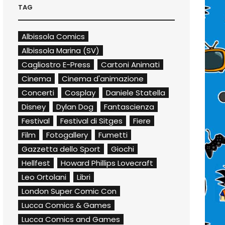
TAG
Albissola Comics
Albissola Marina (SV)
Cagliostro E-Press
Cartoni Animati
Cinema
Cinema d'animazione
Concerti
Cosplay
Daniele Statella
Disney
Dylan Dog
Fantascienza
Festival
Festival di Sitges
Fiere
Film
Fotogallery
Fumetti
Gazzetta dello Sport
Giochi
Hellfest
Howard Phillips Lovecraft
Leo Ortolani
Libri
London Super Comic Con
Lucca Comics & Games
Lucca Comics and Games