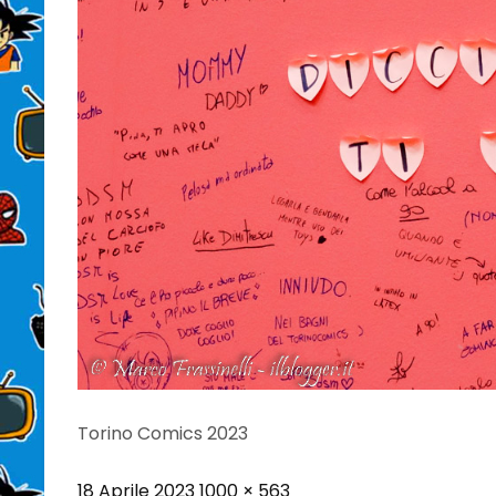
Torino Comics 2023
Posted
Full
18 Aprile 2023
1000 × 563