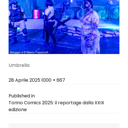
Umbrella
Posted
Full
28 Aprile 2025
1000 × 667
on
size
Navigazione
Published in
Torino Comics 2025: il reportage dalla XXIX
articoli
edizione