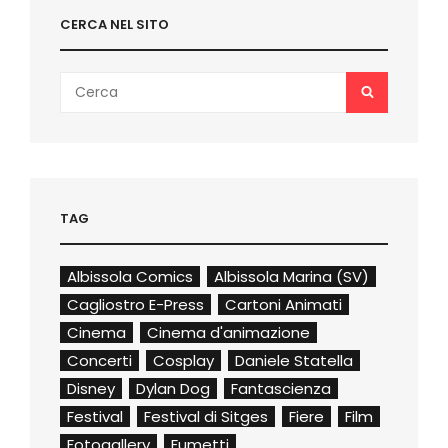
CERCA NEL SITO
Search
SEARCH
for:
TAG
Albissola Comics
Albissola Marina (SV)
Cagliostro E-Press
Cartoni Animati
Cinema
Cinema d'animazione
Concerti
Cosplay
Daniele Statella
Disney
Dylan Dog
Fantascienza
Festival
Festival di Sitges
Fiere
Film
Fotogallery
Fumetti