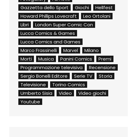
Gazzetta dello Sport
Giochi
Hellfest
Howard Phillips Lovecraft
Leo Ortolani
Libri
London Super Comic Con
Lucca Comics & Games
Lucca Comics and Games
Marco Frassinelli
Marvel
Milano
Morti
Musica
Panini Comics
Premi
Programmazione televisiva
Recensione
Sergio Bonelli Editore
Serie TV
Storia
Televisione
Torino Comics
Umberto Sisia
Video
Video giochi
Youtube