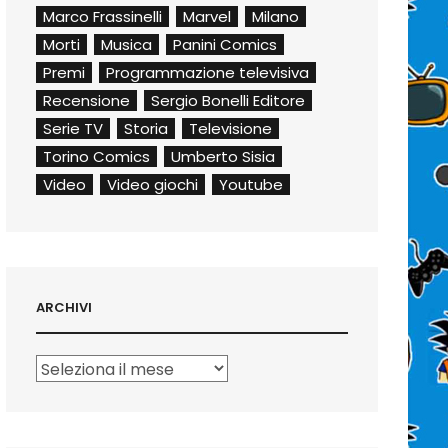
Marco Frassinelli
Marvel
Milano
Morti
Musica
Panini Comics
Premi
Programmazione televisiva
Recensione
Sergio Bonelli Editore
Serie TV
Storia
Televisione
Torino Comics
Umberto Sisia
Video
Video giochi
Youtube
ARCHIVI
Archivi