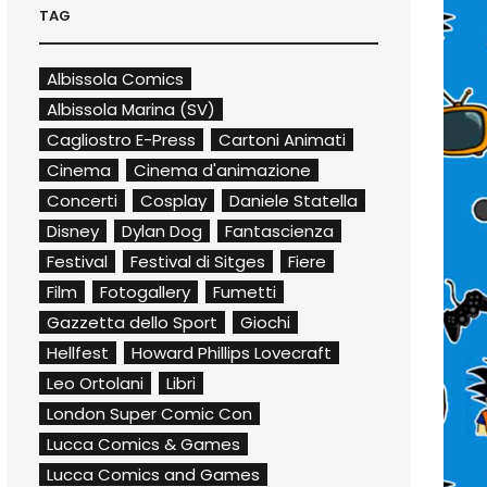
TAG
Albissola Comics
Albissola Marina (SV)
Cagliostro E-Press
Cartoni Animati
Cinema
Cinema d'animazione
Concerti
Cosplay
Daniele Statella
Disney
Dylan Dog
Fantascienza
Festival
Festival di Sitges
Fiere
Film
Fotogallery
Fumetti
Gazzetta dello Sport
Giochi
Hellfest
Howard Phillips Lovecraft
Leo Ortolani
Libri
London Super Comic Con
Lucca Comics & Games
Lucca Comics and Games