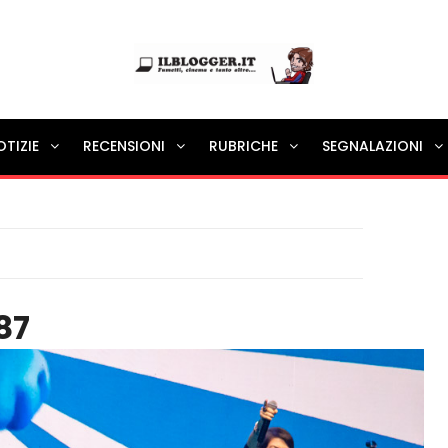
Ilblogger.it
OTIZIE
RECENSIONI
RUBRICHE
SEGNALAZIONI
Il portalino di blog |
87