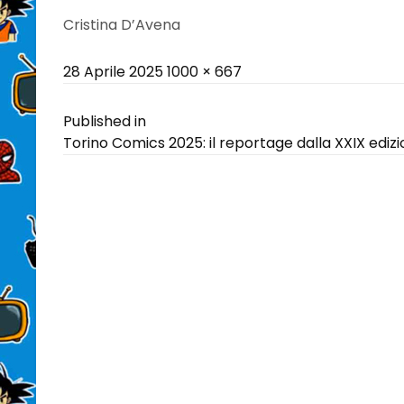
Cristina D’Avena
Posted
Full
28 Aprile 2025
1000 × 667
on
size
Navigazione
Published in
Torino Comics 2025: il reportage dalla XXIX ediz
articoli