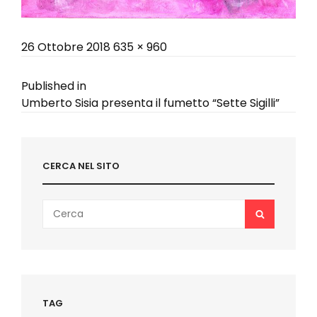
Posted
Full
26 Ottobre 2018
635 × 960
on
size
Navigazione
Published in
Umberto Sisia presenta il fumetto “Sette Sigilli”
articoli
CERCA NEL SITO
Search
SEARCH
for:
TAG