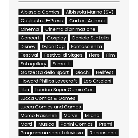
Albissola Comics
Albissola Marina (SV)
Cagliostro E-Press
Cartoni Animati
Cinema
Cinema d'animazione
Concerti
Cosplay
Daniele Statella
Disney
Dylan Dog
Fantascienza
Festival
Festival di Sitges
Fiere
Film
Fotogallery
Fumetti
Gazzetta dello Sport
Giochi
Hellfest
Howard Phillips Lovecraft
Leo Ortolani
Libri
London Super Comic Con
Lucca Comics & Games
Lucca Comics and Games
Marco Frassinelli
Marvel
Milano
Morti
Musica
Panini Comics
Premi
Programmazione televisiva
Recensione