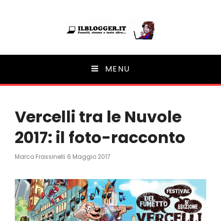
Ilblogger.it
MENU
Il portalino di blog |
Vercelli tra le Nuvole
2017: il foto-racconto
Posted
Marco Frassinelli
6 Maggio 2017
On