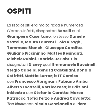
OSPITI
La lista ospiti era molto ricca e numerosa.
C’erano, infatti, disegnatori
Bonelli
quali
Giampiero Casertano
, lo stesso
Daniele
Statella
,
Mauro Laurenti
,
Lola Airaghi
,
Tommaso Bianchi
,
Giuseppe Candita
,
Giuliano Piccininno
,
Matteo Resinanti
,
Michele Rubini
,
Fabrizio De Fabritiis
;
disegnatori
Disney
quali
Emmanuele Baccinelli
,
Sergio Cabella
,
Renata Castellani
,
Donald
Soffritti
,
Mattia Surroz
; la
IT Comics
con
Francesco Abrignani
,
Fabiano Ambu
,
Alberto Locatelli
,
Vortice rosa
; le
Edizioni
Inkiostro
con
Stefania Caretta
,
Marco
Patrucco
,
Sofia Terzo
e
Andrea Cavaletto
;
The Noise
con
Nicola Genzianella
e
Piero