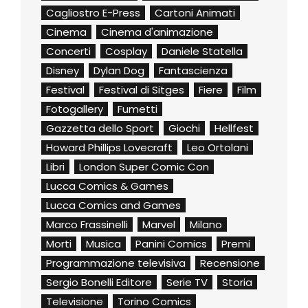
Cagliostro E-Press
Cartoni Animati
Cinema
Cinema d'animazione
Concerti
Cosplay
Daniele Statella
Disney
Dylan Dog
Fantascienza
Festival
Festival di Sitges
Fiere
Film
Fotogallery
Fumetti
Gazzetta dello Sport
Giochi
Hellfest
Howard Phillips Lovecraft
Leo Ortolani
Libri
London Super Comic Con
Lucca Comics & Games
Lucca Comics and Games
Marco Frassinelli
Marvel
Milano
Morti
Musica
Panini Comics
Premi
Programmazione televisiva
Recensione
Sergio Bonelli Editore
Serie TV
Storia
Televisione
Torino Comics