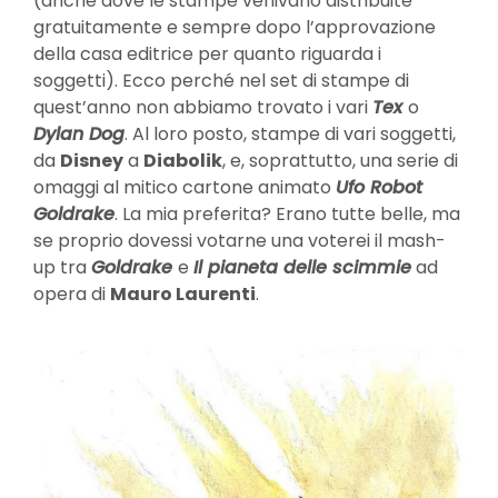
(anche dove le stampe venivano distribuite
gratuitamente e sempre dopo l’approvazione
della casa editrice per quanto riguarda i
soggetti). Ecco perché nel set di stampe di
quest’anno non abbiamo trovato i vari
Tex
o
Dylan Dog
. Al loro posto, stampe di vari soggetti,
da
Disney
a
Diabolik
, e, soprattutto, una serie di
omaggi al mitico cartone animato
Ufo Robot
Goldrake
. La mia preferita? Erano tutte belle, ma
se proprio dovessi votarne una voterei il mash-
up tra
Goldrake
e
Il pianeta delle scimmie
ad
opera di
Mauro Laurenti
.