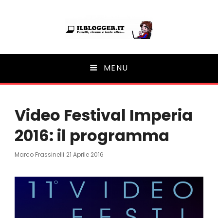
Ilblogger.it
MENU
Il portalino di blog |
Video Festival Imperia
2016: il programma
Posted
Marco Frassinelli
21 Aprile 2016
On