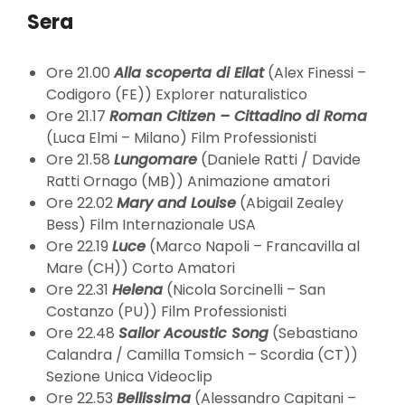
Sera
Ore 21.00
Alla scoperta di Eilat
(Alex Finessi –
Codigoro (FE)) Explorer naturalistico
Ore 21.17
Roman Citizen – Cittadino di Roma
(Luca Elmi – Milano) Film Professionisti
Ore 21.58
Lungomare
(Daniele Ratti / Davide
Ratti Ornago (MB)) Animazione amatori
Ore 22.02
Mary and Louise
(Abigail Zealey
Bess) Film Internazionale USA
Ore 22.19
Luce
(Marco Napoli – Francavilla al
Mare (CH)) Corto Amatori
Ore 22.31
Helena
(Nicola Sorcinelli – San
Costanzo (PU)) Film Professionisti
Ore 22.48
Sailor Acoustic Song
(Sebastiano
Calandra / Camilla Tomsich – Scordia (CT))
Sezione Unica Videoclip
Ore 22.53
Bellissima
(Alessandro Capitani –