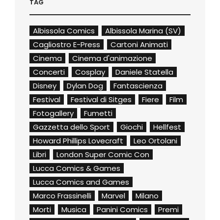
TAG
Albissola Comics
Albissola Marina (SV)
Cagliostro E-Press
Cartoni Animati
Cinema
Cinema d'animazione
Concerti
Cosplay
Daniele Statella
Disney
Dylan Dog
Fantascienza
Festival
Festival di Sitges
Fiere
Film
Fotogallery
Fumetti
Gazzetta dello Sport
Giochi
Hellfest
Howard Phillips Lovecraft
Leo Ortolani
Libri
London Super Comic Con
Lucca Comics & Games
Lucca Comics and Games
Marco Frassinelli
Marvel
Milano
Morti
Musica
Panini Comics
Premi