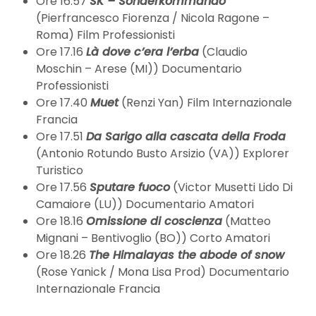
Ore 16.57
SK – Sonderkommando
(Pierfrancesco Fiorenza / Nicola Ragone –
Roma) Film Professionisti
Ore 17.16
Là dove c’era l’erba
(Claudio
Moschin – Arese (MI)) Documentario
Professionisti
Ore 17.40
Muet
(Renzi Yan) Film Internazionale
Francia
Ore 17.51
Da Sarigo alla cascata della Froda
(Antonio Rotundo Busto Arsizio (VA)) Explorer
Turistico
Ore 17.56
Sputare fuoco
(Victor Musetti Lido Di
Camaiore (LU)) Documentario Amatori
Ore 18.16
Omissione di coscienza
(Matteo
Mignani – Bentivoglio (BO)) Corto Amatori
Ore 18.26
The Himalayas the abode of snow
(Rose Yanick / Mona Lisa Prod) Documentario
Internazionale Francia