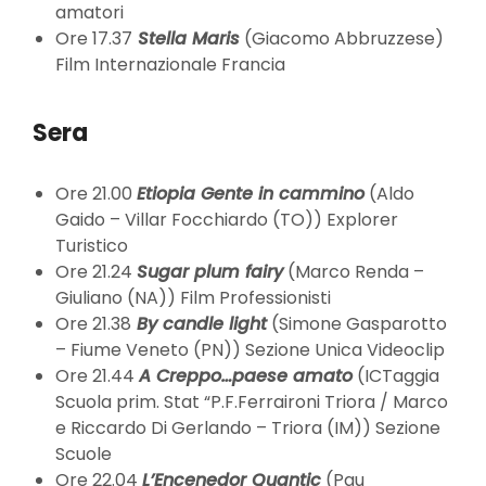
amatori
Ore 17.37
Stella Maris
(Giacomo Abbruzzese)
Film Internazionale Francia
Sera
Ore 21.00
Etiopia Gente in cammino
(Aldo
Gaido – Villar Focchiardo (TO)) Explorer
Turistico
Ore 21.24
Sugar plum fairy
(Marco Renda –
Giuliano (NA)) Film Professionisti
Ore 21.38
By candle light
(Simone Gasparotto
– Fiume Veneto (PN)) Sezione Unica Videoclip
Ore 21.44
A Creppo…paese amato
(ICTaggia
Scuola prim. Stat “P.F.Ferraironi Triora / Marco
e Riccardo Di Gerlando – Triora (IM)) Sezione
Scuole
Ore 22.04
L’Encenedor Quantic
(Pau