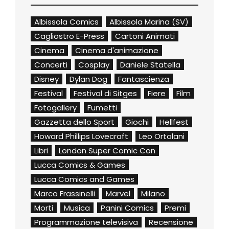
Albissola Comics
Albissola Marina (SV)
Cagliostro E-Press
Cartoni Animati
Cinema
Cinema d'animazione
Concerti
Cosplay
Daniele Statella
Disney
Dylan Dog
Fantascienza
Festival
Festival di Sitges
Fiere
Film
Fotogallery
Fumetti
Gazzetta dello Sport
Giochi
Hellfest
Howard Phillips Lovecraft
Leo Ortolani
Libri
London Super Comic Con
Lucca Comics & Games
Lucca Comics and Games
Marco Frassinelli
Marvel
Milano
Morti
Musica
Panini Comics
Premi
Programmazione televisiva
Recensione