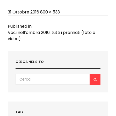
Posted
Full
31 Ottobre 2016
800 × 533
on
size
Navigazione
Published in
Voci nell’ombra 2016: tutti i premiati (foto e
articoli
video)
CERCA NEL SITO
Search
SEARCH
for:
TAG