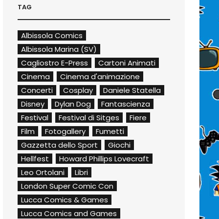
TAG
Albissola Comics
Albissola Marina (SV)
Cagliostro E-Press
Cartoni Animati
Cinema
Cinema d'animazione
Concerti
Cosplay
Daniele Statella
Disney
Dylan Dog
Fantascienza
Festival
Festival di Sitges
Fiere
Film
Fotogallery
Fumetti
Gazzetta dello Sport
Giochi
Hellfest
Howard Phillips Lovecraft
Leo Ortolani
Libri
London Super Comic Con
Lucca Comics & Games
Lucca Comics and Games