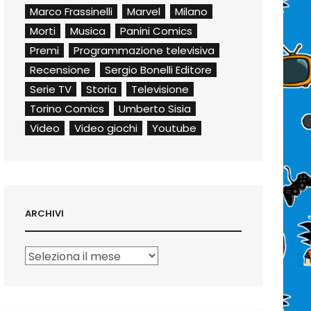
Marco Frassinelli
Marvel
Milano
Morti
Musica
Panini Comics
Premi
Programmazione televisiva
Recensione
Sergio Bonelli Editore
Serie TV
Storia
Televisione
Torino Comics
Umberto Sisia
Video
Video giochi
Youtube
ARCHIVI
Archivi