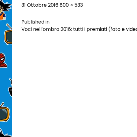
Posted
Full
31 Ottobre 2016
800 × 533
on
size
Navigazione
Published in
Voci nell’ombra 2016: tutti i premiati (foto e vide
articoli