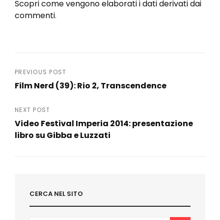
Scopri come vengono elaborati i dati derivati dai
commenti
.
Navigazione
PREVIOUS POST
Film Nerd (39): Rio 2, Transcendence
articoli
Previous
Post
NEXT POST
Video Festival Imperia 2014: presentazione
libro su Gibba e Luzzati
Next
Post
CERCA NEL SITO