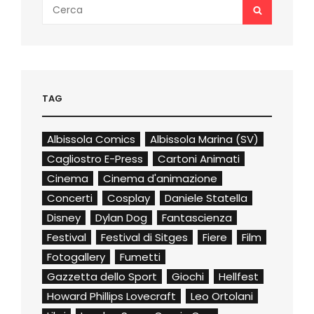
Search
SEARCH
for:
TAG
Albissola Comics
Albissola Marina (SV)
Cagliostro E-Press
Cartoni Animati
Cinema
Cinema d'animazione
Concerti
Cosplay
Daniele Statella
Disney
Dylan Dog
Fantascienza
Festival
Festival di Sitges
Fiere
Film
Fotogallery
Fumetti
Gazzetta dello Sport
Giochi
Hellfest
Howard Phillips Lovecraft
Leo Ortolani