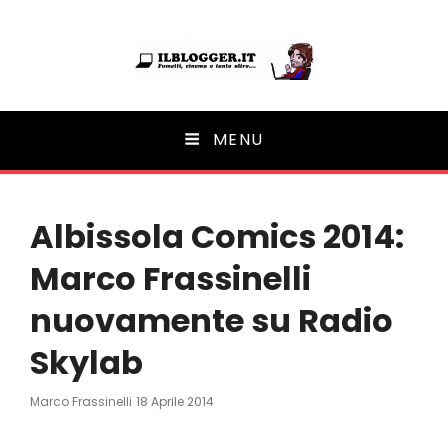
Ilblogger.it
MENU
Il portalino di blog |
Albissola Comics 2014:
Marco Frassinelli
nuovamente su Radio
Skylab
Posted
Marco Frassinelli
18 Aprile 2014
On