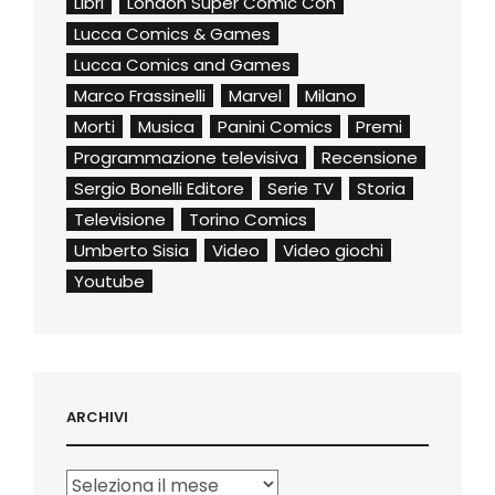
Libri
London Super Comic Con
Lucca Comics & Games
Lucca Comics and Games
Marco Frassinelli
Marvel
Milano
Morti
Musica
Panini Comics
Premi
Programmazione televisiva
Recensione
Sergio Bonelli Editore
Serie TV
Storia
Televisione
Torino Comics
Umberto Sisia
Video
Video giochi
Youtube
ARCHIVI
Archivi