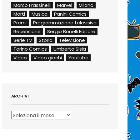
Marco Frassinelli
Marvel
Milano
Morti
Musica
Panini Comics
Premi
Programmazione televisiva
Recensione
Sergio Bonelli Editore
Serie TV
Storia
Televisione
Torino Comics
Umberto Sisia
Video
Video giochi
Youtube
ARCHIVI
Archivi