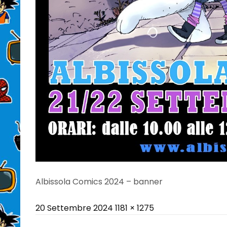
Albissola Comics 2024 – banner
Posted
Full
20 Settembre 2024
1181 × 1275
on
size