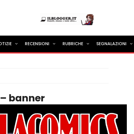
Ilblogger.it
OTIZIE
RECENSIONI
RUBRICHE
SEGNALAZIONI
Il portalino di blog |
 – banner