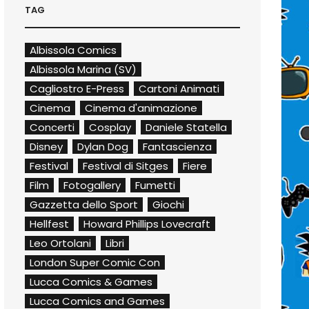
TAG
Albissola Comics
Albissola Marina (SV)
Cagliostro E-Press
Cartoni Animati
Cinema
Cinema d'animazione
Concerti
Cosplay
Daniele Statella
Disney
Dylan Dog
Fantascienza
Festival
Festival di Sitges
Fiere
Film
Fotogallery
Fumetti
Gazzetta dello Sport
Giochi
Hellfest
Howard Phillips Lovecraft
Leo Ortolani
Libri
London Super Comic Con
Lucca Comics & Games
Lucca Comics and Games