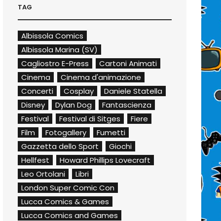
TAG
Albissola Comics
Albissola Marina (SV)
Cagliostro E-Press
Cartoni Animati
Cinema
Cinema d'animazione
Concerti
Cosplay
Daniele Statella
Disney
Dylan Dog
Fantascienza
Festival
Festival di Sitges
Fiere
Film
Fotogallery
Fumetti
Gazzetta dello Sport
Giochi
Hellfest
Howard Phillips Lovecraft
Leo Ortolani
Libri
London Super Comic Con
Lucca Comics & Games
Lucca Comics and Games