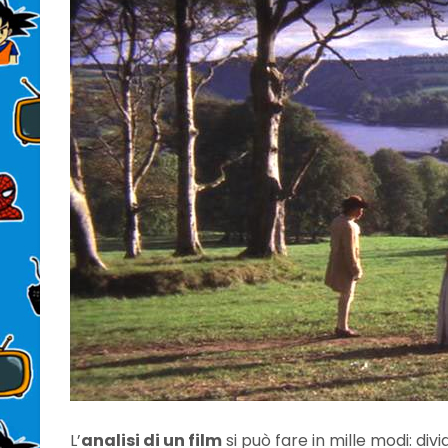
L’
analisi di un film
si può fare in mille modi: d