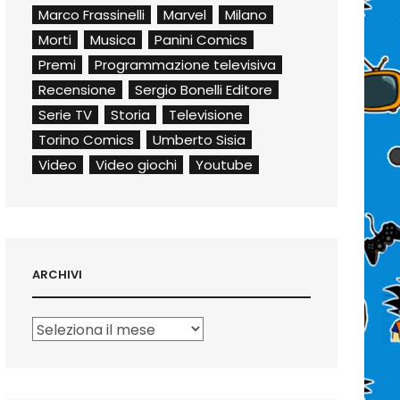
Marco Frassinelli
Marvel
Milano
Morti
Musica
Panini Comics
Premi
Programmazione televisiva
Recensione
Sergio Bonelli Editore
Serie TV
Storia
Televisione
Torino Comics
Umberto Sisia
Video
Video giochi
Youtube
ARCHIVI
Archivi