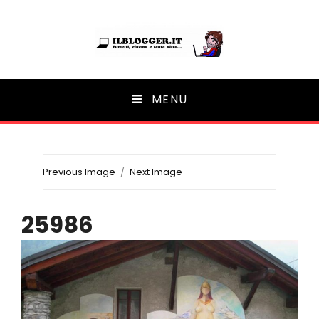
Ilblogger.it
MENU
Il portalino di blog |
Previous Image
Next Image
25986