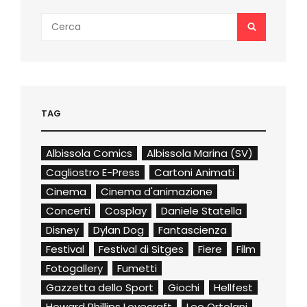
Search
SEARCH
for:
TAG
Albissola Comics
Albissola Marina (SV)
Cagliostro E-Press
Cartoni Animati
Cinema
Cinema d'animazione
Concerti
Cosplay
Daniele Statella
Disney
Dylan Dog
Fantascienza
Festival
Festival di Sitges
Fiere
Film
Fotogallery
Fumetti
Gazzetta dello Sport
Giochi
Hellfest
Howard Phillips Lovecraft
Leo Ortolani