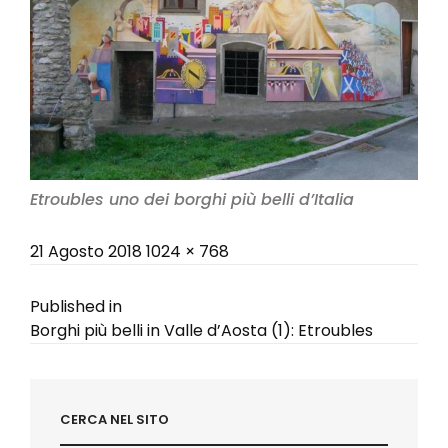
Etroubles uno dei borghi più belli d’Italia
Posted
Full
21 Agosto 2018
1024 × 768
on
size
Navigazione
Published in
Borghi più belli in Valle d’Aosta (1): Etroubles
articoli
CERCA NEL SITO