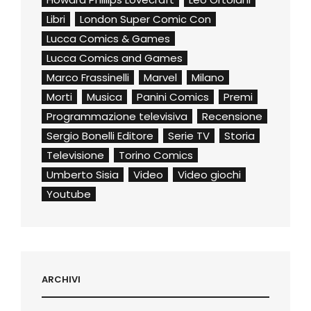
Libri
London Super Comic Con
Lucca Comics & Games
Lucca Comics and Games
Marco Frassinelli
Marvel
Milano
Morti
Musica
Panini Comics
Premi
Programmazione televisiva
Recensione
Sergio Bonelli Editore
Serie TV
Storia
Televisione
Torino Comics
Umberto Sisia
Video
Video giochi
Youtube
ARCHIVI