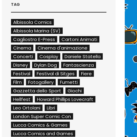
TAG
Albissola Comics
Albissola Marina (SV)
Cagliostro E-Press
Cartoni Animati
Cinema
Cinema d'animazione
Concerti
Cosplay
Daniele Statella
Disney
Dylan Dog
Fantascienza
Festival
Festival di Sitges
Fiere
Film
Fotogallery
Fumetti
Gazzetta dello Sport
Giochi
Hellfest
Howard Phillips Lovecraft
Leo Ortolani
Libri
London Super Comic Con
Lucca Comics & Games
Lucca Comics and Games