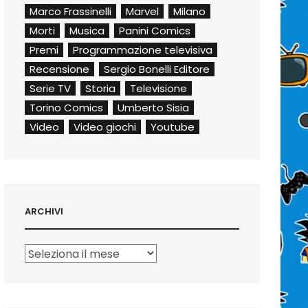
Marco Frassinelli
Marvel
Milano
Morti
Musica
Panini Comics
Premi
Programmazione televisiva
Recensione
Sergio Bonelli Editore
Serie TV
Storia
Televisione
Torino Comics
Umberto Sisia
Video
Video giochi
Youtube
ARCHIVI
Archivi