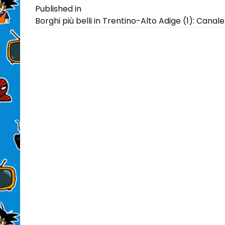
Navigazione
Published in
Borghi più belli in Trentino-Alto Adige (1): Canal
articoli