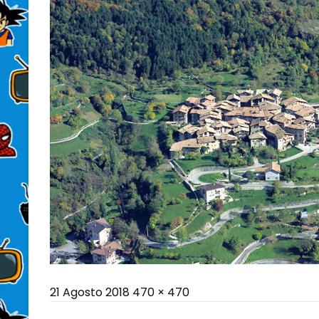
Posted
Full
21 Agosto 2018
470 × 470
on
size