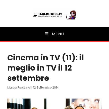
Ilblogger.it
MENU
Il portalino di blog |
Cinema in TV (11): il
meglio in TV il 12
settembre
Posted
Marco Frassinelli
12 Settembre 2014
On