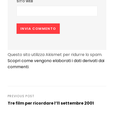
SITO WEB
Questo sito utilizza Akismet per ridurre lo spam.
Scopri come vengono elaborati i dati derivati dai
commenti
.
Navigazione
PREVIOUS POST
Tre film per ricordare l’11 settembre 2001
articoli
Previous