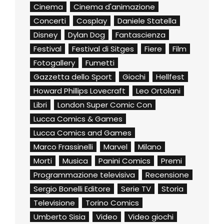
Cinema
Cinema d'animazione
Concerti
Cosplay
Daniele Statella
Disney
Dylan Dog
Fantascienza
Festival
Festival di Sitges
Fiere
Film
Fotogallery
Fumetti
Gazzetta dello Sport
Giochi
Hellfest
Howard Phillips Lovecraft
Leo Ortolani
Libri
London Super Comic Con
Lucca Comics & Games
Lucca Comics and Games
Marco Frassinelli
Marvel
Milano
Morti
Musica
Panini Comics
Premi
Programmazione televisiva
Recensione
Sergio Bonelli Editore
Serie TV
Storia
Televisione
Torino Comics
Umberto Sisia
Video
Video giochi