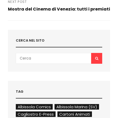
Post
NEXT POST
Mostra del Cinema di Venezia: tutti i premiati
Next
Post
CERCA NEL SITO
Search
SEARCH
for:
TAG
Albissola Comics
Albissola Marina (SV)
Cagliostro E-Press
Cartoni Animati