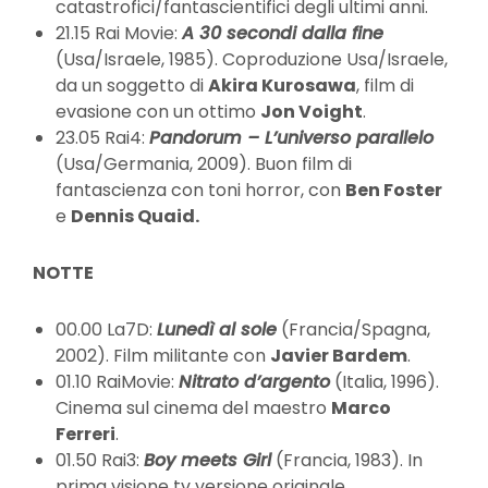
catastrofici/fantascientifici degli ultimi anni.
21.15 Rai Movie:
A 30 secondi dalla fine
(Usa/Israele, 1985). Coproduzione Usa/Israele,
da un soggetto di
Akira Kurosawa
, film di
evasione con un ottimo
Jon Voight
.
23.05 Rai4:
Pandorum – L’universo parallelo
(Usa/Germania, 2009). Buon film di
fantascienza con toni horror, con
Ben Foster
e
Dennis Quaid.
NOTTE
00.00 La7D:
Lunedì al sole
(Francia/Spagna,
2002). Film militante con
Javier Bardem
.
01.10 RaiMovie:
Nitrato d’argento
(Italia, 1996).
Cinema sul cinema del maestro
Marco
Ferreri
.
01.50 Rai3:
Boy meets Girl
(Francia, 1983). In
prima visione tv versione originale