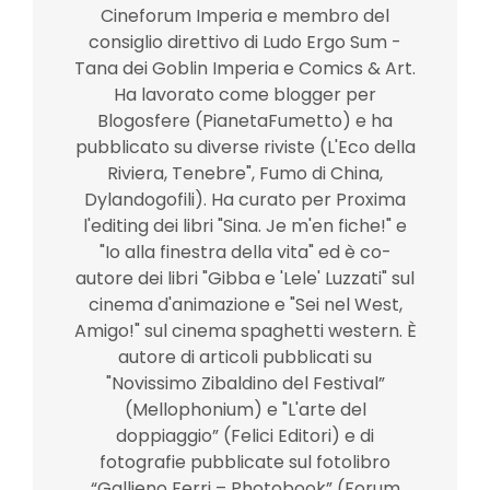
Cineforum Imperia e membro del
consiglio direttivo di Ludo Ergo Sum -
Tana dei Goblin Imperia e Comics & Art.
Ha lavorato come blogger per
Blogosfere (PianetaFumetto) e ha
pubblicato su diverse riviste (L'Eco della
Riviera, Tenebre", Fumo di China,
Dylandogofili). Ha curato per Proxima
l'editing dei libri "Sina. Je m'en fiche!" e
"Io alla finestra della vita" ed è co-
autore dei libri "Gibba e 'Lele' Luzzati" sul
cinema d'animazione e "Sei nel West,
Amigo!" sul cinema spaghetti western. È
autore di articoli pubblicati su
"Novissimo Zibaldino del Festival”
(Mellophonium) e "L'arte del
doppiaggio” (Felici Editori) e di
fotografie pubblicate sul fotolibro
“Gallieno Ferri – Photobook” (Forum