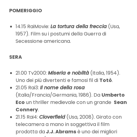
POMERIGGIO
14.15 RaiMovie:
La tortura della freccia
(Usa,
1957). Film su i postumi della Guerra di
Secessione americana.
SERA
21.00 Tv2000:
Miseria e nobiltà
(Italia, 1954).
Uno dei più divertenti e famosi fil di
Totò
.
21.05 Rai3:
Il nome della rosa
(Italia/Francia/Germania, 1986). Da
Umberto
Eco
un thriller medievale con un grande
Sean
Connery
.
21.15 Rai4:
Cloverfield
(Usa, 2008). Girato con
telecamera a mano in soggettiva il film
prodotta da
J.J. Abrams
è uno dei migliori