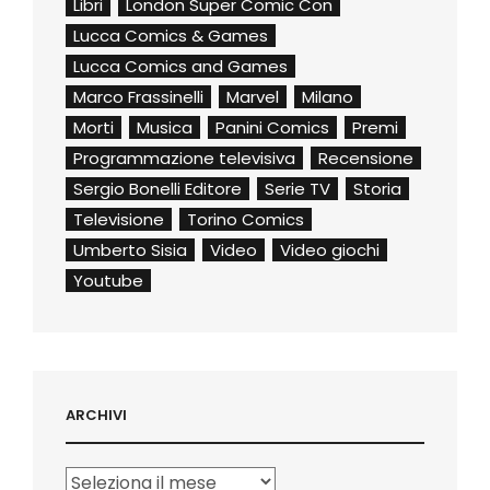
Libri
London Super Comic Con
Lucca Comics & Games
Lucca Comics and Games
Marco Frassinelli
Marvel
Milano
Morti
Musica
Panini Comics
Premi
Programmazione televisiva
Recensione
Sergio Bonelli Editore
Serie TV
Storia
Televisione
Torino Comics
Umberto Sisia
Video
Video giochi
Youtube
ARCHIVI
Archivi