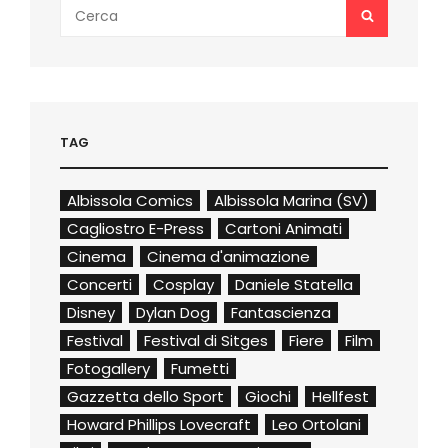
Search
SEARCH
for:
TAG
Albissola Comics
Albissola Marina (SV)
Cagliostro E-Press
Cartoni Animati
Cinema
Cinema d'animazione
Concerti
Cosplay
Daniele Statella
Disney
Dylan Dog
Fantascienza
Festival
Festival di Sitges
Fiere
Film
Fotogallery
Fumetti
Gazzetta dello Sport
Giochi
Hellfest
Howard Phillips Lovecraft
Leo Ortolani