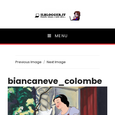
Ilblogger.it
MENU
Il portalino di blog |
Previous Image
Next Image
biancaneve_colombe