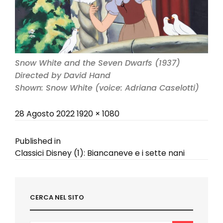
Snow White and the Seven Dwarfs (1937)
Directed by David Hand
Shown: Snow White (voice: Adriana Caselotti)
Posted
Full
28 Agosto 2022
1920 × 1080
on
size
Navigazione
Published in
Classici Disney (1): Biancaneve e i sette nani
articoli
CERCA NEL SITO