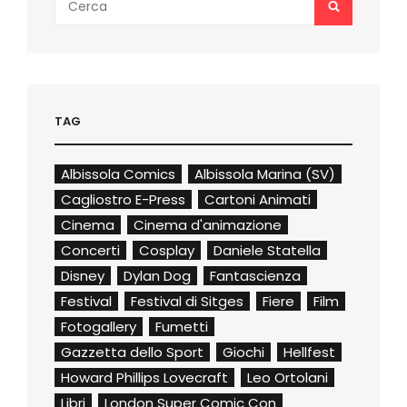
SEARCH
for:
TAG
Albissola Comics
Albissola Marina (SV)
Cagliostro E-Press
Cartoni Animati
Cinema
Cinema d'animazione
Concerti
Cosplay
Daniele Statella
Disney
Dylan Dog
Fantascienza
Festival
Festival di Sitges
Fiere
Film
Fotogallery
Fumetti
Gazzetta dello Sport
Giochi
Hellfest
Howard Phillips Lovecraft
Leo Ortolani
Libri
London Super Comic Con