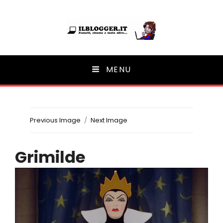
Ilblogger.it
MENU
Il portalino di blog |
Previous Image
Next Image
Grimilde