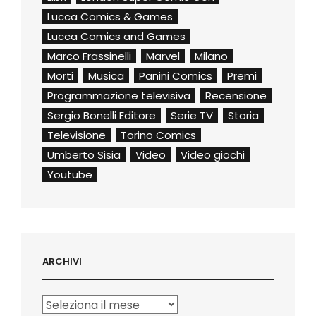
Lucca Comics & Games
Lucca Comics and Games
Marco Frassinelli
Marvel
Milano
Morti
Musica
Panini Comics
Premi
Programmazione televisiva
Recensione
Sergio Bonelli Editore
Serie TV
Storia
Televisione
Torino Comics
Umberto Sisia
Video
Video giochi
Youtube
ARCHIVI
Archivi