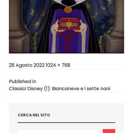
Posted
Full
28 Agosto 2022
1024 × 768
on
size
Navigazione
Published in
Classici Disney (1): Biancaneve e i sette nani
articoli
CERCA NEL SITO
Search