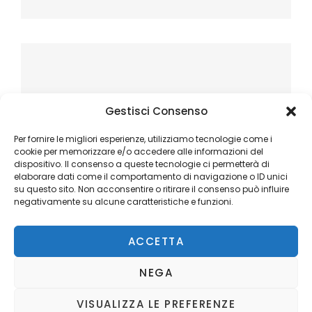
Gestisci Consenso
Per fornire le migliori esperienze, utilizziamo tecnologie come i
cookie per memorizzare e/o accedere alle informazioni del
dispositivo. Il consenso a queste tecnologie ci permetterà di
elaborare dati come il comportamento di navigazione o ID unici
su questo sito. Non acconsentire o ritirare il consenso può influire
negativamente su alcune caratteristiche e funzioni.
ACCETTA
NEGA
VISUALIZZA LE PREFERENZE
Copyright © 2026
Ilblogger.it
. All Rights Reserved.
Privacy