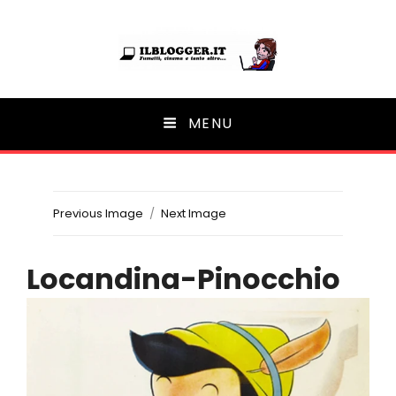
Ilblogger.it
MENU
Il portalino di blog |
Previous Image
Next Image
Locandina-Pinocchio