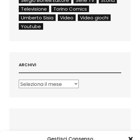
Sergio Bonelli Editore
Serie TV
Storia
Televisione
Torino Comics
Umberto Sisia
Video
Video giochi
Youtube
ARCHIVI
Archivi
Gestisci Consenso