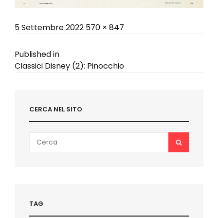
Posted
Full
5 Settembre 2022
570 × 847
on
size
Navigazione
Published in
Classici Disney (2): Pinocchio
articoli
CERCA NEL SITO
Search
SEARCH
for:
TAG