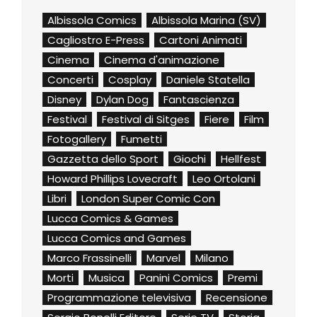
Albissola Comics
Albissola Marina (SV)
Cagliostro E-Press
Cartoni Animati
Cinema
Cinema d'animazione
Concerti
Cosplay
Daniele Statella
Disney
Dylan Dog
Fantascienza
Festival
Festival di Sitges
Fiere
Film
Fotogallery
Fumetti
Gazzetta dello Sport
Giochi
Hellfest
Howard Phillips Lovecraft
Leo Ortolani
Libri
London Super Comic Con
Lucca Comics & Games
Lucca Comics and Games
Marco Frassinelli
Marvel
Milano
Morti
Musica
Panini Comics
Premi
Programmazione televisiva
Recensione