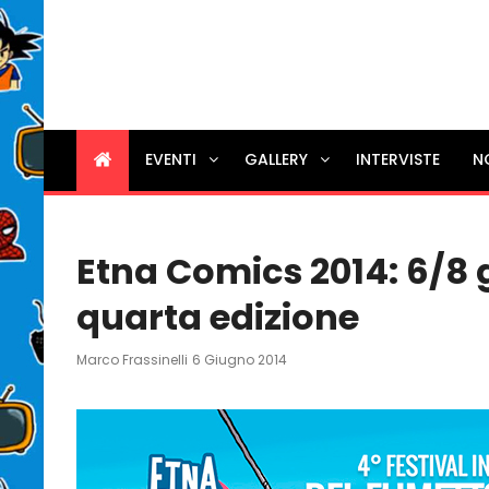
EVENTI
GALLERY
INTERVISTE
N
Etna Comics 2014: 6/8 
quarta edizione
Posted
Marco Frassinelli
6 Giugno 2014
On