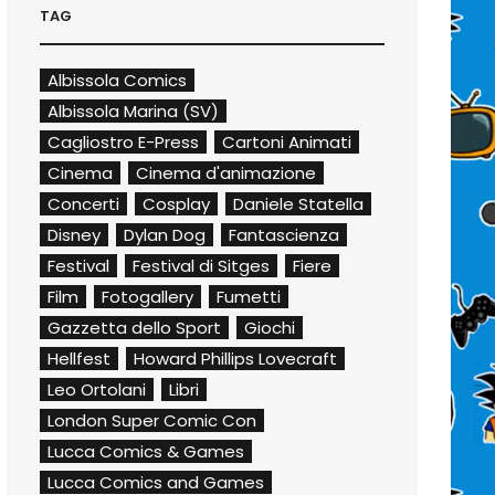
TAG
Albissola Comics
Albissola Marina (SV)
Cagliostro E-Press
Cartoni Animati
Cinema
Cinema d'animazione
Concerti
Cosplay
Daniele Statella
Disney
Dylan Dog
Fantascienza
Festival
Festival di Sitges
Fiere
Film
Fotogallery
Fumetti
Gazzetta dello Sport
Giochi
Hellfest
Howard Phillips Lovecraft
Leo Ortolani
Libri
London Super Comic Con
Lucca Comics & Games
Lucca Comics and Games