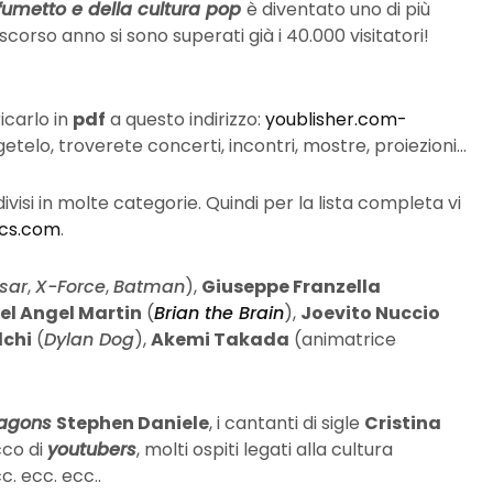
 fumetto e della cultura pop
è diventato uno di più
 scorso anno si sono superati già i 40.000 visitatori!
icarlo in
pdf
a questo indirizzo:
youblisher.com-
getelo, troverete concerti, incontri, mostre, proiezioni…
divisi in molte categorie. Quindi per la lista completa vi
cs.com
.
sar
,
X-Force
,
Batman
),
Giuseppe Franzella
el Angel Martin
(
Brian the Brain
),
Joevito Nuccio
lchi
(
Dylan Dog
),
Akemi Takada
(animatrice
agons
Stephen Daniele
, i cantanti di sigle
Cristina
cco di
youtubers
, molti ospiti legati alla cultura
c. ecc. ecc..