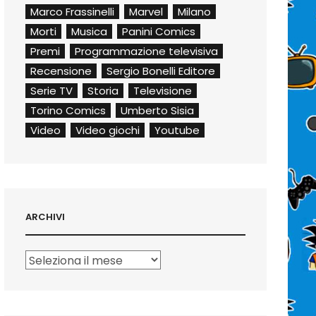
Marco Frassinelli
Marvel
Milano
Morti
Musica
Panini Comics
Premi
Programmazione televisiva
Recensione
Sergio Bonelli Editore
Serie TV
Storia
Televisione
Torino Comics
Umberto Sisia
Video
Video giochi
Youtube
ARCHIVI
Archivi