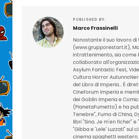
PUBLISHED BY:
Marco Frassinelli
Nonostante il suo lavoro di t
(www.grupporestart.it), Mar
intrattenimento, sia come 
collaborato all'organizzazi
Asylum Fantastic Fest, Video
Cultura Horror AutunnoNer
del Libro di Imperia... È dir
Cineforum Imperia e membro
dei Goblin Imperia e Comic
(PianetaFumetto) e ha pubbl
Tenebre", Fumo di China, Dy
libri "Sina. Je m'en fiche!" e
"Gibba e 'Lele' Luzzati" sul
cinema spaghetti western. È