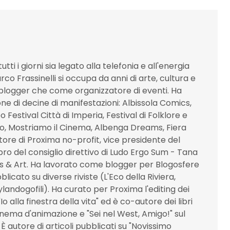
utti i giorni sia legato alla telefonia e all'energia
co Frassinelli si occupa da anni di arte, cultura e
blogger che come organizzatore di eventi. Ha
one di decine di manifestazioni: Albissola Comics,
 Festival Città di Imperia, Festival di Folklore e
o, Mostriamo il Cinema, Albenga Dreams, Fiera
ettore di Proxima no-profit, vice presidente del
 del consiglio direttivo di Ludo Ergo Sum - Tana
s & Art. Ha lavorato come blogger per Blogosfere
icato su diverse riviste (L'Eco della Riviera,
landogofili). Ha curato per Proxima l'editing dei
 "Io alla finestra della vita" ed è co-autore dei libri
 cinema d'animazione e "Sei nel West, Amigo!" sul
 autore di articoli pubblicati su "Novissimo