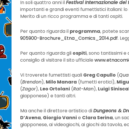
In soli quattro anni il
Festival Internazionale del
importanti e grandi eventi fumettistici italiani: lo
Merito di un ricco programma e di tanti ospiti.
Per quanto riguarda il
programma
, potete scar
905900-Brochure_Etna_Comics_2014.pdf
. Leg
Per quanto riguarda gli
ospiti
, sono tantissimi e 
consiglio di visitare il sito ufficiale
www.etnacomi
Vi troverete fumettisti quali
Greg Capullo
(
Qua
(
Brendon
),
Milo Manara
(fumetti erotici),
Migu
(
Zagor
),
Leo Ortolani
(
Rat-Man
),
Luigi Sinisca
giapponese) e tanti altri.
Ma anche il direttore artistico di
Dungeons & Dr
D’Avena
,
Giorgio Vanni
e
Clara Serina
, un sa
giapponese, ai videogiochi, ai giochi da tavola, ec