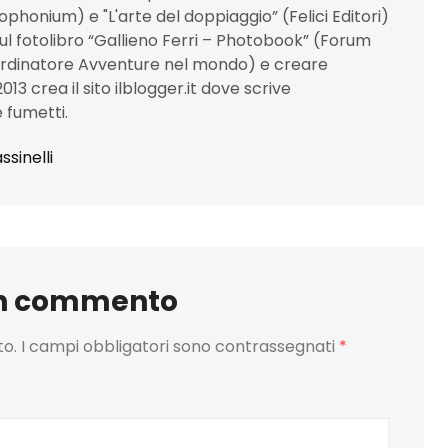
lophonium) e "L'arte del doppiaggio” (Felici Editori)
sul fotolibro “Gallieno Ferri – Photobook” (Forum
ordinatore Avventure nel mondo) e creare
 2013 crea il sito ilblogger.it dove scrive
 fumetti.
ssinelli
un commento
to.
I campi obbligatori sono contrassegnati
*