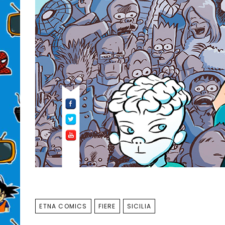
TAGS
ETNA COMICS
FIERE
SICILIA