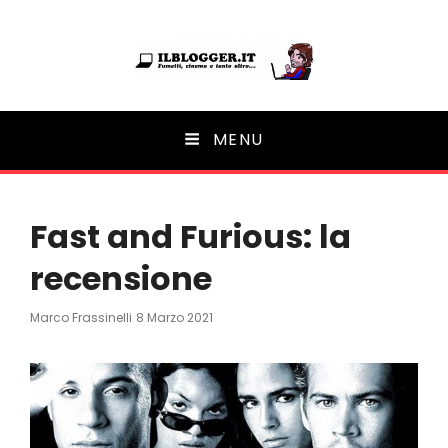
Ilblogger.it
MENU
Il portalino di blog |
Fast and Furious: la
recensione
Posted
Marco Frassinelli
8 Marzo 2021
On