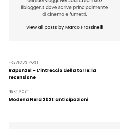
dei suoi viaggi. Nel 2013 crea il sito
ilblogger.it dove scrive principalmente
di cinema e fumetti.
View all posts by Marco Frassinelli
Navigazione
PREVIOUS POST
Rapunzel – L’intreccio della torre: la
articoli
recensione
Previous
Post
NEXT POST
Modena Nerd 2021: anticipazioni
Next
Post