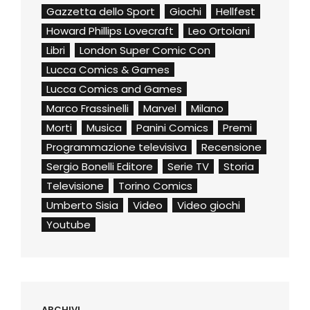
Gazzetta dello Sport
Giochi
Hellfest
Howard Phillips Lovecraft
Leo Ortolani
Libri
London Super Comic Con
Lucca Comics & Games
Lucca Comics and Games
Marco Frassinelli
Marvel
Milano
Morti
Musica
Panini Comics
Premi
Programmazione televisiva
Recensione
Sergio Bonelli Editore
Serie TV
Storia
Televisione
Torino Comics
Umberto Sisia
Video
Video giochi
Youtube
ARCHIVI