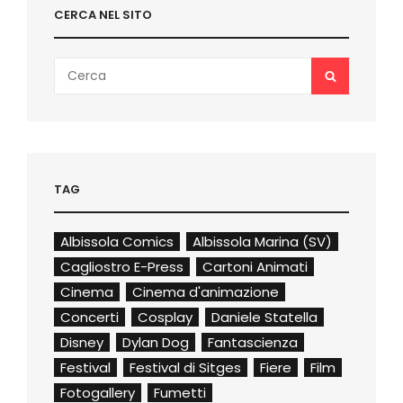
CERCA NEL SITO
Search
SEARCH
for:
TAG
Albissola Comics
Albissola Marina (SV)
Cagliostro E-Press
Cartoni Animati
Cinema
Cinema d'animazione
Concerti
Cosplay
Daniele Statella
Disney
Dylan Dog
Fantascienza
Festival
Festival di Sitges
Fiere
Film
Fotogallery
Fumetti