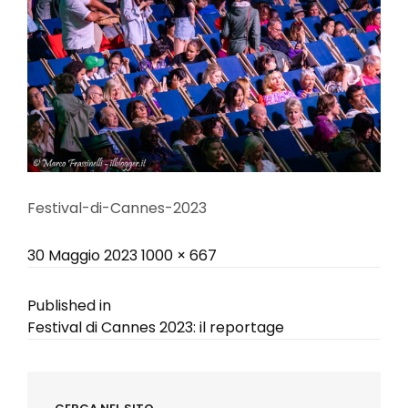
Festival-di-Cannes-2023
Posted
Full
30 Maggio 2023
1000 × 667
on
size
Navigazione
Published in
Festival di Cannes 2023: il reportage
articoli