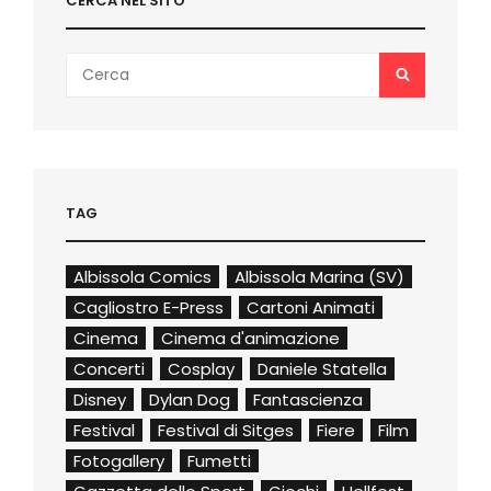
CERCA NEL SITO
Search
SEARCH
for:
TAG
Albissola Comics
Albissola Marina (SV)
Cagliostro E-Press
Cartoni Animati
Cinema
Cinema d'animazione
Concerti
Cosplay
Daniele Statella
Disney
Dylan Dog
Fantascienza
Festival
Festival di Sitges
Fiere
Film
Fotogallery
Fumetti