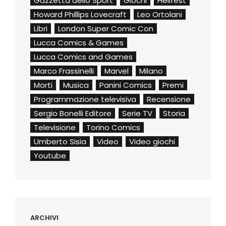
Gazzetta dello Sport
Giochi
Hellfest
Howard Phillips Lovecraft
Leo Ortolani
Libri
London Super Comic Con
Lucca Comics & Games
Lucca Comics and Games
Marco Frassinelli
Marvel
Milano
Morti
Musica
Panini Comics
Premi
Programmazione televisiva
Recensione
Sergio Bonelli Editore
Serie TV
Storia
Televisione
Torino Comics
Umberto Sisia
Video
Video giochi
Youtube
ARCHIVI