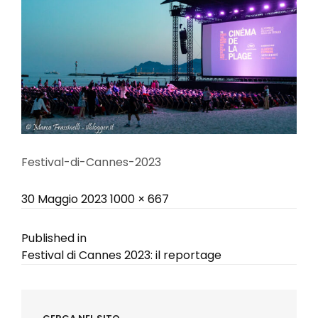
Festival-di-Cannes-2023
Posted
Full
30 Maggio 2023
1000 × 667
on
size
Navigazione
Published in
Festival di Cannes 2023: il reportage
articoli