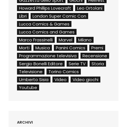
Gazzetta dello Sport
Giochi
Hellfest
Howard Phillips Lovecraft
Leo Ortolani
Libri
London Super Comic Con
Lucca Comics & Games
Lucca Comics and Games
Marco Frassinelli
Marvel
Milano
Morti
Musica
Panini Comics
Premi
Programmazione televisiva
Recensione
Sergio Bonelli Editore
Serie TV
Storia
Televisione
Torino Comics
Umberto Sisia
Video
Video giochi
Youtube
ARCHIVI