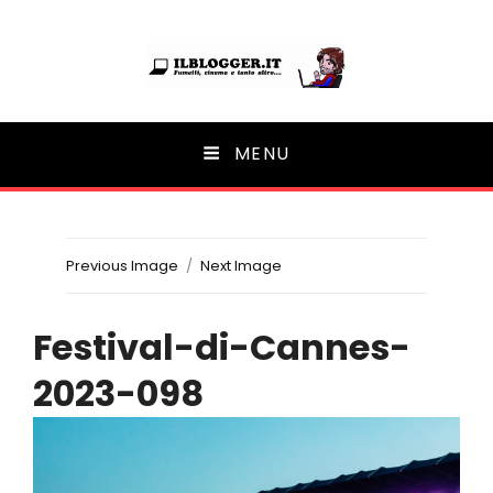
Ilblogger.it
MENU
Il portalino di blog |
Previous Image
Next Image
Festival-di-Cannes-
2023-098