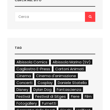
CERCA NEL SITO
Search
SEARCH
for:
TAG
Albissola Comics
Albissola Marina (SV)
Cagliostro E-Press
Cartoni Animati
Cinema
Cinema d'animazione
Concerti
Cosplay
Daniele Statella
Disney
Dylan Dog
Fantascienza
Festival
Festival di Sitges
Fiere
Film
Fotogallery
Fumetti