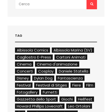
Search
SEARCH
for:
TAG
Albissola Comics
Albissola Marina (SV)
Cagliostro E-Press
Cartoni Animati
Cinema
Cinema d'animazione
Concerti
Cosplay
Daniele Statella
Disney
Dylan Dog
Fantascienza
Festival
Festival di Sitges
Fiere
Film
Fotogallery
Fumetti
Gazzetta dello Sport
Giochi
Hellfest
Howard Phillips Lovecraft
Leo Ortolani