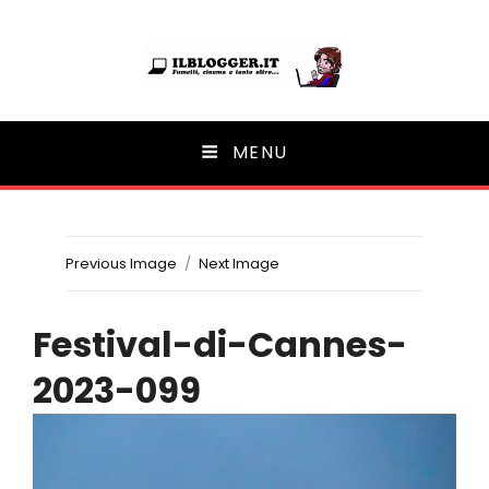
Ilblogger.it
MENU
Il portalino di blog |
Previous Image
Next Image
Festival-di-Cannes-
2023-099