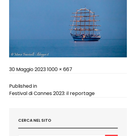
Posted
Full
30 Maggio 2023
1000 × 667
on
size
Navigazione
Published in
Festival di Cannes 2023: il reportage
articoli
CERCA NEL SITO