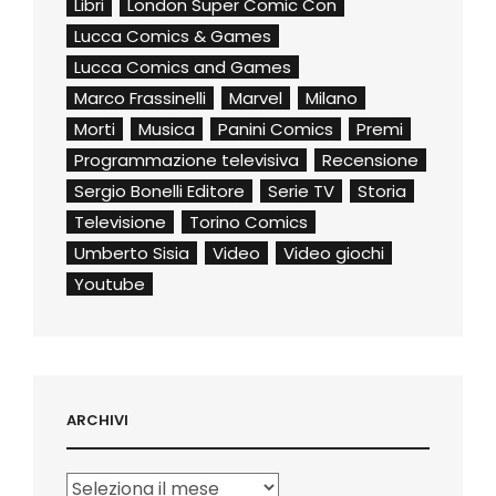
Libri
London Super Comic Con
Lucca Comics & Games
Lucca Comics and Games
Marco Frassinelli
Marvel
Milano
Morti
Musica
Panini Comics
Premi
Programmazione televisiva
Recensione
Sergio Bonelli Editore
Serie TV
Storia
Televisione
Torino Comics
Umberto Sisia
Video
Video giochi
Youtube
ARCHIVI
Archivi