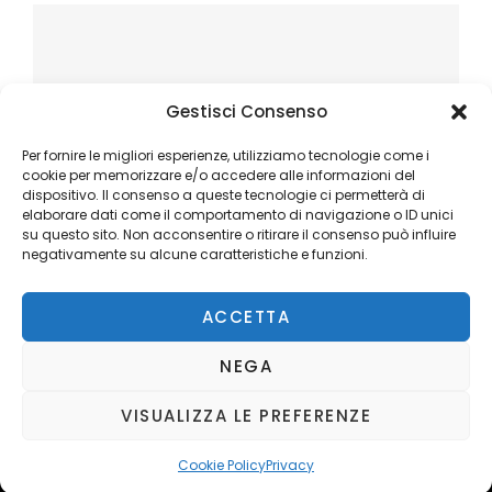
Gestisci Consenso
Per fornire le migliori esperienze, utilizziamo tecnologie come i
cookie per memorizzare e/o accedere alle informazioni del
dispositivo. Il consenso a queste tecnologie ci permetterà di
elaborare dati come il comportamento di navigazione o ID unici
su questo sito. Non acconsentire o ritirare il consenso può influire
negativamente su alcune caratteristiche e funzioni.
ACCETTA
NEGA
VISUALIZZA LE PREFERENZE
Copyright © 2026
Ilblogger.it
. All Rights Reserved.
Privacy
Catch Mag by
Catch Themes
Cookie Policy
Privacy