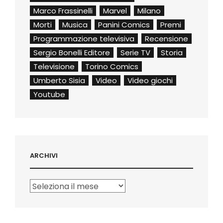
Marco Frassinelli
Marvel
Milano
Morti
Musica
Panini Comics
Premi
Programmazione televisiva
Recensione
Sergio Bonelli Editore
Serie TV
Storia
Televisione
Torino Comics
Umberto Sisia
Video
Video giochi
Youtube
ARCHIVI
Archivi