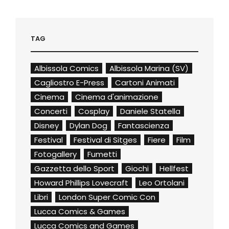
TAG
Albissola Comics
Albissola Marina (SV)
Cagliostro E-Press
Cartoni Animati
Cinema
Cinema d'animazione
Concerti
Cosplay
Daniele Statella
Disney
Dylan Dog
Fantascienza
Festival
Festival di Sitges
Fiere
Film
Fotogallery
Fumetti
Gazzetta dello Sport
Giochi
Hellfest
Howard Phillips Lovecraft
Leo Ortolani
Libri
London Super Comic Con
Lucca Comics & Games
Lucca Comics and Games