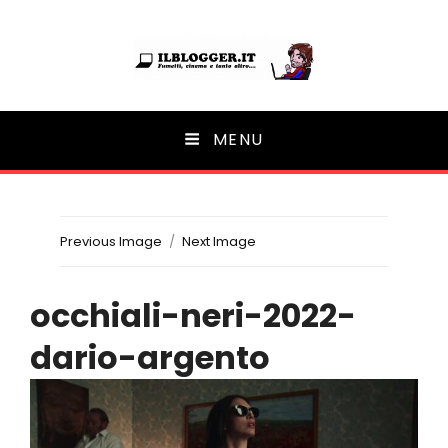
Ilblogger.it
MENU
Il portalino di blog |
Previous Image
Next Image
occhiali-neri-2022-
dario-argento