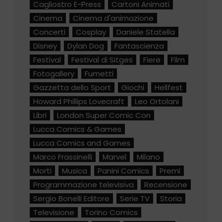
Cagliostro E-Press
Cartoni Animati
Cinema
Cinema d'animazione
Concerti
Cosplay
Daniele Statella
Disney
Dylan Dog
Fantascienza
Festival
Festival di Sitges
Fiere
Film
Fotogallery
Fumetti
Gazzetta dello Sport
Giochi
Hellfest
Howard Phillips Lovecraft
Leo Ortolani
Libri
London Super Comic Con
Lucca Comics & Games
Lucca Comics and Games
Marco Frassinelli
Marvel
Milano
Morti
Musica
Panini Comics
Premi
Programmazione televisiva
Recensione
Sergio Bonelli Editore
Serie TV
Storia
Televisione
Torino Comics