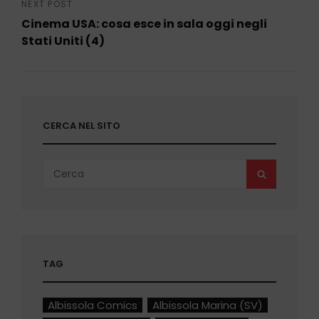
Post
NEXT POST
Cinema USA: cosa esce in sala oggi negli
Stati Uniti (4)
Next
Post
CERCA NEL SITO
Search
SEARCH
for:
TAG
Albissola Comics
Albissola Marina (SV)