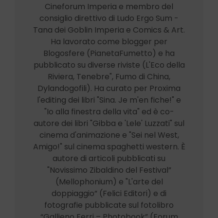
Cineforum Imperia e membro del
consiglio direttivo di Ludo Ergo Sum -
Tana dei Goblin Imperia e Comics & Art.
Ha lavorato come blogger per
Blogosfere (PianetaFumetto) e ha
pubblicato su diverse riviste (L'Eco della
Riviera, Tenebre", Fumo di China,
Dylandogofili). Ha curato per Proxima
l'editing dei libri "Sina. Je m'en fiche!" e
"Io alla finestra della vita" ed è co-
autore dei libri "Gibba e 'Lele' Luzzati" sul
cinema d'animazione e "Sei nel West,
Amigo!" sul cinema spaghetti western. È
autore di articoli pubblicati su
"Novissimo Zibaldino del Festival”
(Mellophonium) e "L'arte del
doppiaggio” (Felici Editori) e di
fotografie pubblicate sul fotolibro
“Gallieno Ferri – Photobook” (Forum