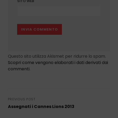
SITO WEB
Questo sito utilizza Akismet per ridurre lo spam.
Scopri come vengono elaborati i dati derivati dai
commenti
.
Navigazione
PREVIOUS POST
Assegnati i Cannes Lions 2013
articoli
Previous