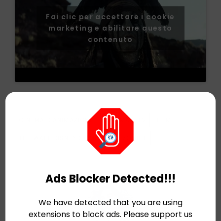
Fai clic per accettare i cookie
marketing e abilitare questo
contenuto
TAGS
CINEMA D'ANIMAZIONE
CINEMA E TV
FILM
THE WALT DISNEY COMPANY
ZOMBIE
Ads Blocker Detected!!!
We have detected that you are using
extensions to block ads. Please support us