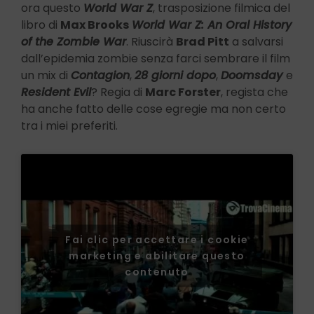
ora questo
World War Z
, trasposizione filmica del
libro di
Max Brooks
World War Z: An Oral History
of the Zombie War
. Riuscirà
Brad Pitt
a salvarsi
dall’epidemia zombie senza farci sembrare il film
un mix di
Contagion
,
28 giorni dopo
,
Doomsday
e
Resident Evil
? Regia di
Marc Forster
, regista che
ha anche fatto delle cose egregie ma non certo
tra i miei preferiti.
Fai clic per accettare i cookie
marketing e abilitare questo
contenuto