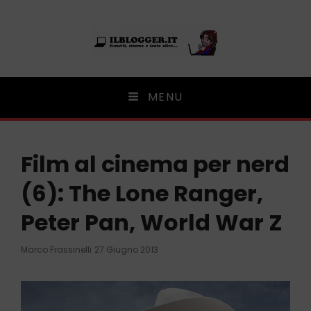
Ilblogger.it
MENU
Il portalino di blog |
Film al cinema per nerd
(6): The Lone Ranger,
Peter Pan, World War Z
Posted
Marco Frassinelli
27 Giugno 2013
On