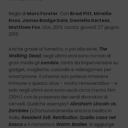
Regia di
Marc Forster
. Con
Brad Pitt
,
Mireille
Enos
,
James Badge Dale
,
Daniella Kertesz
,
Matthew Fox
. USA, 2013. Uscita: giovedì 27 giugno
2013.
Anche grazie al fumetto, o poi alla serie,
The
Walking Dead
, negli ultimi anni sono tornati di
gran moda gli
zombie
, tanto da imperversare su
gadget, magliette, custodie e videogames per
smartphone. Il cinema non poteva rimanere
immune a questo virus – molto remunerativo – e
solo negli ultimi anni sono usciti circa trenta film
(30!!!) con la presenza dei verdi divoratori di
cervelli. Qualche esempio?
Abraham Lincoln vs.
Zombies
(s)fortunatamente ancora inedito in
Italia,
Resident Evil: Retribution
,
Quella casa nel
bosco
e il romantico
Warm Bodies
. Si aggiunge