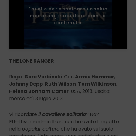
Fai clic per accettare i cookie
marketing e abilitare questo
contenuto
THE LONE RANGER
Regia:
Gore Verbinski
. Con
Armie Hammer
,
Johnny Depp
,
Ruth Wilson
,
Tom Wilkinson
,
Helena Bonham Carter
. USA, 2013. Uscita:
mercoledì 3 luglio 2013.
Vi ricordate
Il cavaliere solitario
? No?
Effettivamente in Italia non ha avuto l’impatto
nella
popular culture
che ha avuto sul suolo