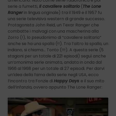
americano. Nato come serie radiofonica e poi
serie a fumetti,
Il cavaliere solitario
(
The Lone
Ranger
in lingua originale) tra il 1949 e il 1957 fu
una serie televisiva western di grande successo.
Protagonista John Reid, un Texar Ranger che
combatte i malvagi con una mascherina alla
Zorro (!), lo pseudonimo di “cavaliere solitario”
anche se ha una spalla (!!). Tra l’altro la spalla, un
indiano, si chiama… Tonto (!!!). A questa serie (5
stagioni per un totale di 221 episodi) seguì anche
un’omonima serie animata, andata in onda dal
1966 al 1968 per un totale di 27 episodi. Per darvi
un’idea della fama della serie negli USA, ecco
l’incontro tra Fonzie di
Happy Days
e il suo mito
dell’infanzia, ovvero appunto The Lone Ranger: