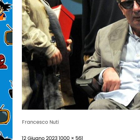
Francesco Nuti
Posted
Full
12 Giugno 2023
1000 × 561