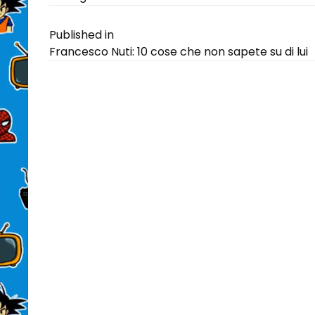
on
size
Navigazione
Published in
Francesco Nuti: 10 cose che non sapete su di lui
articoli