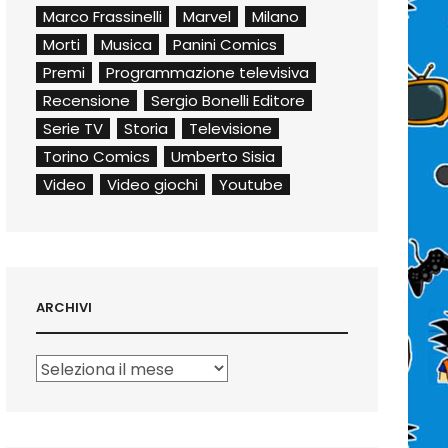
Marco Frassinelli
Marvel
Milano
Morti
Musica
Panini Comics
Premi
Programmazione televisiva
Recensione
Sergio Bonelli Editore
Serie TV
Storia
Televisione
Torino Comics
Umberto Sisia
Video
Video giochi
Youtube
ARCHIVI
Archivi