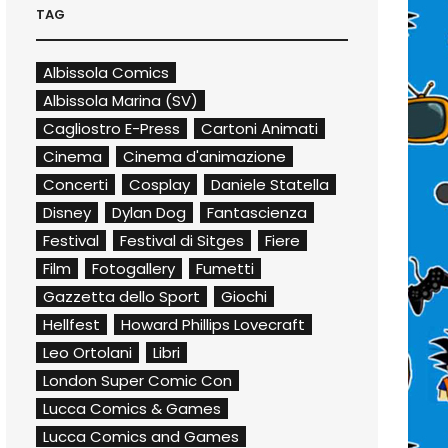
TAG
Albissola Comics
Albissola Marina (SV)
Cagliostro E-Press
Cartoni Animati
Cinema
Cinema d'animazione
Concerti
Cosplay
Daniele Statella
Disney
Dylan Dog
Fantascienza
Festival
Festival di Sitges
Fiere
Film
Fotogallery
Fumetti
Gazzetta dello Sport
Giochi
Hellfest
Howard Phillips Lovecraft
Leo Ortolani
Libri
London Super Comic Con
Lucca Comics & Games
Lucca Comics and Games