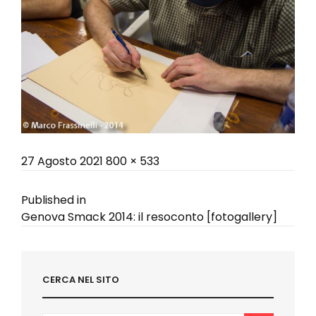
Posted
Full
27 Agosto 2021
800 × 533
on
size
Navigazione
Published in
Genova Smack 2014: il resoconto [fotogallery]
articoli
CERCA NEL SITO