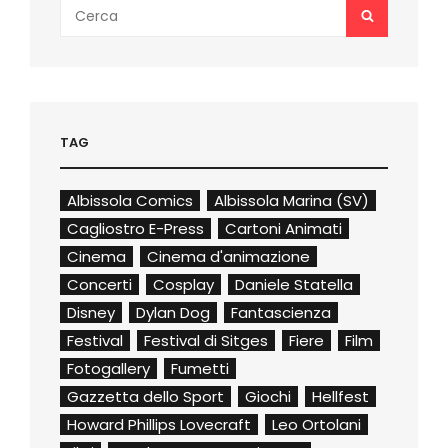
Search
SEARCH
for:
TAG
Albissola Comics
Albissola Marina (SV)
Cagliostro E-Press
Cartoni Animati
Cinema
Cinema d'animazione
Concerti
Cosplay
Daniele Statella
Disney
Dylan Dog
Fantascienza
Festival
Festival di Sitges
Fiere
Film
Fotogallery
Fumetti
Gazzetta dello Sport
Giochi
Hellfest
Howard Phillips Lovecraft
Leo Ortolani