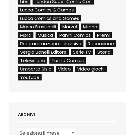
Libri
London Super Comic Con
Lucca Comics & Games
Lucca Comics and Games
Marco Frassinelli
Marvel
Milano
Morti
Musica
Panini Comics
Premi
Programmazione televisiva
Recensione
Sergio Bonelli Editore
Serie TV
Storia
Televisione
Torino Comics
Umberto Sisia
Video
Video giochi
Youtube
ARCHIVI
Archivi