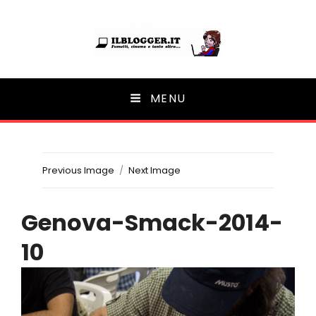
Ilblogger.it
MENU
Il portalino di blog |
Previous Image
Next Image
Genova-Smack-2014-
10