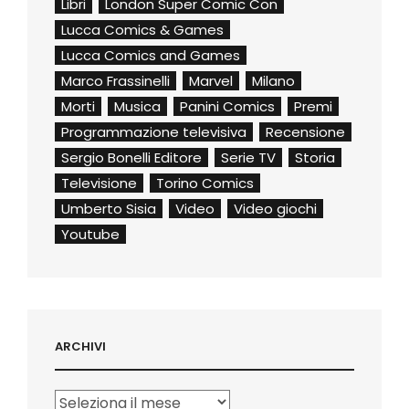
Libri
London Super Comic Con
Lucca Comics & Games
Lucca Comics and Games
Marco Frassinelli
Marvel
Milano
Morti
Musica
Panini Comics
Premi
Programmazione televisiva
Recensione
Sergio Bonelli Editore
Serie TV
Storia
Televisione
Torino Comics
Umberto Sisia
Video
Video giochi
Youtube
ARCHIVI
Archivi