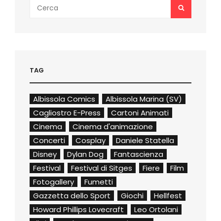
Search
SEARCH
for:
TAG
Albissola Comics
Albissola Marina (SV)
Cagliostro E-Press
Cartoni Animati
Cinema
Cinema d'animazione
Concerti
Cosplay
Daniele Statella
Disney
Dylan Dog
Fantascienza
Festival
Festival di Sitges
Fiere
Film
Fotogallery
Fumetti
Gazzetta dello Sport
Giochi
Hellfest
Howard Phillips Lovecraft
Leo Ortolani