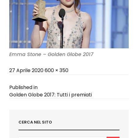
Emma Stone – Golden Globe 2017
Posted
Full
27 Aprile 2020
600 × 350
on
size
Navigazione
Published in
Golden Globe 2017: Tutti i premiati
articoli
CERCA NEL SITO