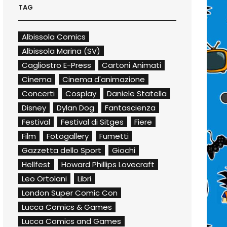
TAG
Albissola Comics
Albissola Marina (SV)
Cagliostro E-Press
Cartoni Animati
Cinema
Cinema d'animazione
Concerti
Cosplay
Daniele Statella
Disney
Dylan Dog
Fantascienza
Festival
Festival di Sitges
Fiere
Film
Fotogallery
Fumetti
Gazzetta dello Sport
Giochi
Hellfest
Howard Phillips Lovecraft
Leo Ortolani
Libri
London Super Comic Con
Lucca Comics & Games
Lucca Comics and Games