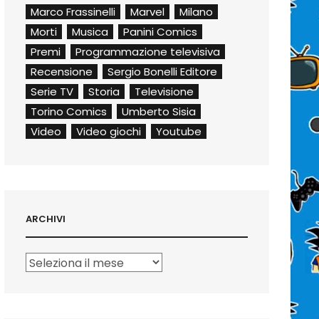
Marco Frassinelli
Marvel
Milano
Morti
Musica
Panini Comics
Premi
Programmazione televisiva
Recensione
Sergio Bonelli Editore
Serie TV
Storia
Televisione
Torino Comics
Umberto Sisia
Video
Video giochi
Youtube
ARCHIVI
Archivi