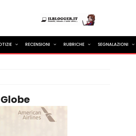
Ilblogger.it
OTIZIE
RECENSIONI
RUBRICHE
SEGNALAZIONI
Il portalino di blog |
 Globe