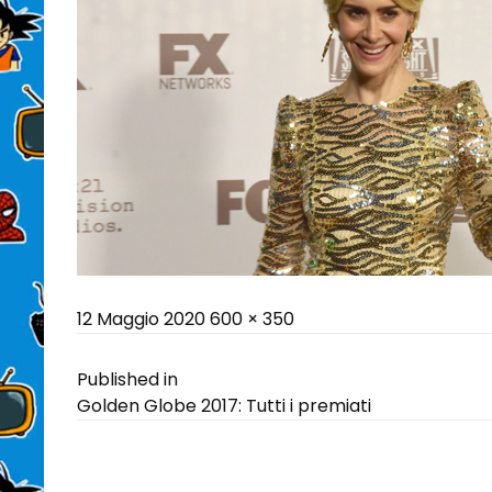
Posted
Full
12 Maggio 2020
600 × 350
on
size
Navigazione
Published in
Golden Globe 2017: Tutti i premiati
articoli