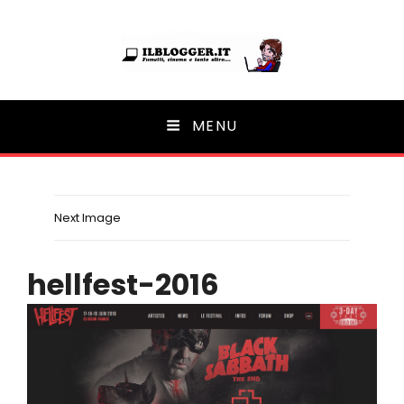
Ilblogger.it
MENU
Il portalino di blog |
Next Image
hellfest-2016