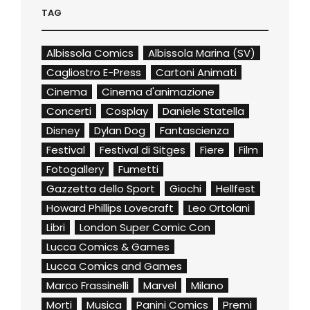
TAG
Albissola Comics
Albissola Marina (SV)
Cagliostro E-Press
Cartoni Animati
Cinema
Cinema d'animazione
Concerti
Cosplay
Daniele Statella
Disney
Dylan Dog
Fantascienza
Festival
Festival di Sitges
Fiere
Film
Fotogallery
Fumetti
Gazzetta dello Sport
Giochi
Hellfest
Howard Phillips Lovecraft
Leo Ortolani
Libri
London Super Comic Con
Lucca Comics & Games
Lucca Comics and Games
Marco Frassinelli
Marvel
Milano
Morti
Musica
Panini Comics
Premi