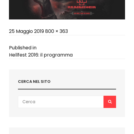
Posted
Full
25 Maggio 2019
800 × 363
on
size
Navigazione
Published in
Hellfest 2016: il programma
articoli
CERCA NEL SITO
Search
SEARCH
for: