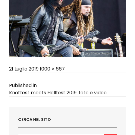
Posted
Full
21 Luglio 2019
1000 × 667
on
size
Navigazione
Published in
Knotfest meets Hellfest 2019: foto e video
articoli
CERCA NEL SITO