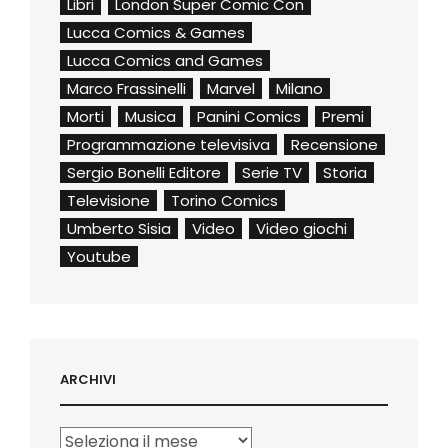
Libri
London Super Comic Con
Lucca Comics & Games
Lucca Comics and Games
Marco Frassinelli
Marvel
Milano
Morti
Musica
Panini Comics
Premi
Programmazione televisiva
Recensione
Sergio Bonelli Editore
Serie TV
Storia
Televisione
Torino Comics
Umberto Sisia
Video
Video giochi
Youtube
ARCHIVI
Archivi