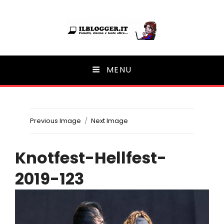
Ilblogger.it
MENU
Il portalino di blog |
Previous Image
Next Image
Knotfest-Hellfest-
2019-123