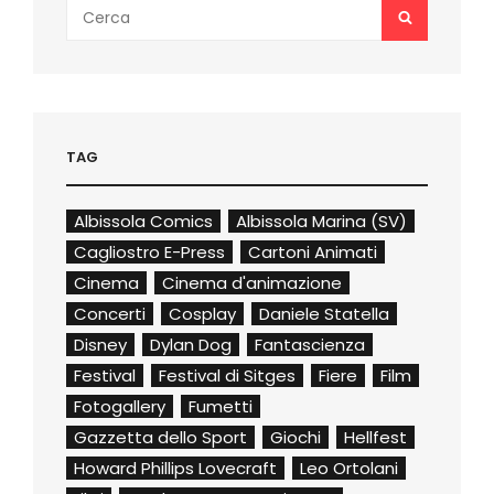
Search
SEARCH
for:
TAG
Albissola Comics
Albissola Marina (SV)
Cagliostro E-Press
Cartoni Animati
Cinema
Cinema d'animazione
Concerti
Cosplay
Daniele Statella
Disney
Dylan Dog
Fantascienza
Festival
Festival di Sitges
Fiere
Film
Fotogallery
Fumetti
Gazzetta dello Sport
Giochi
Hellfest
Howard Phillips Lovecraft
Leo Ortolani