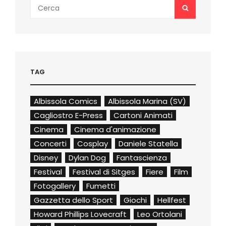
Search
SEARCH
for:
TAG
Albissola Comics
Albissola Marina (SV)
Cagliostro E-Press
Cartoni Animati
Cinema
Cinema d'animazione
Concerti
Cosplay
Daniele Statella
Disney
Dylan Dog
Fantascienza
Festival
Festival di Sitges
Fiere
Film
Fotogallery
Fumetti
Gazzetta dello Sport
Giochi
Hellfest
Howard Phillips Lovecraft
Leo Ortolani