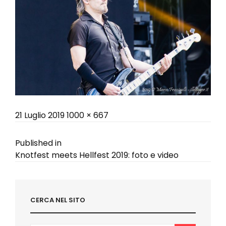
Posted
Full
21 Luglio 2019
1000 × 667
on
size
Navigazione
Published in
Knotfest meets Hellfest 2019: foto e video
articoli
CERCA NEL SITO