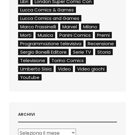
Libri
London Super Comic Con
Lucca Comics & Games
Lucca Comics and Games
Marco Frassinelli
Marvel
Milano
Morti
Musica
Panini Comics
Premi
Programmazione televisiva
Recensione
Sergio Bonelli Editore
Serie TV
Storia
Televisione
Torino Comics
Umberto Sisia
Video
Video giochi
Youtube
ARCHIVI
Archivi