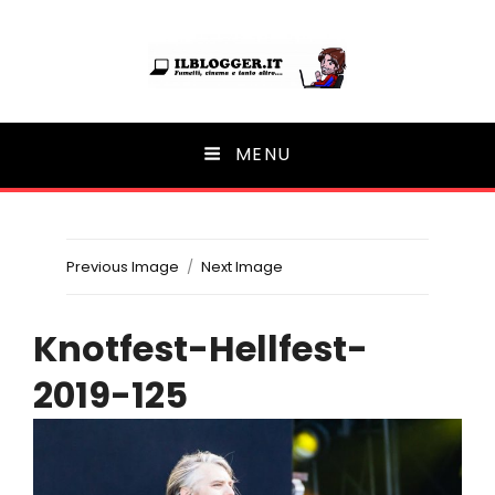
Ilblogger.it
MENU
Il portalino di blog |
Previous Image
Next Image
Knotfest-Hellfest-
2019-125