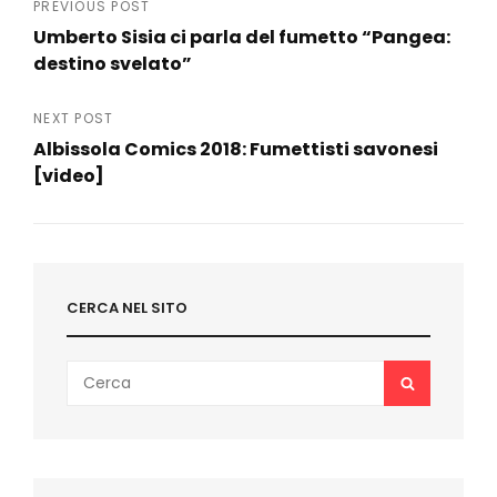
Navigazione
PREVIOUS POST
Umberto Sisia ci parla del fumetto “Pangea:
articoli
destino svelato”
Previous
Post
NEXT POST
Albissola Comics 2018: Fumettisti savonesi
[video]
Next
Post
CERCA NEL SITO
Search
SEARCH
for: