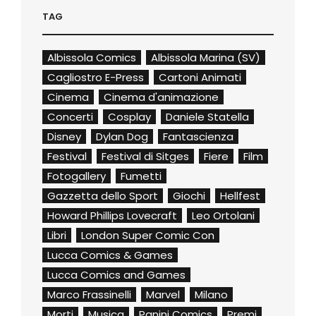
TAG
Albissola Comics
Albissola Marina (SV)
Cagliostro E-Press
Cartoni Animati
Cinema
Cinema d'animazione
Concerti
Cosplay
Daniele Statella
Disney
Dylan Dog
Fantascienza
Festival
Festival di Sitges
Fiere
Film
Fotogallery
Fumetti
Gazzetta dello Sport
Giochi
Hellfest
Howard Phillips Lovecraft
Leo Ortolani
Libri
London Super Comic Con
Lucca Comics & Games
Lucca Comics and Games
Marco Frassinelli
Marvel
Milano
Morti
Musica
Panini Comics
Premi