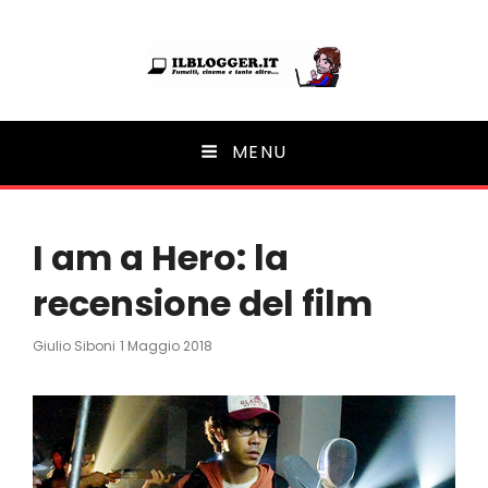
Ilblogger.it
MENU
Il portalino di blog |
I am a Hero: la
recensione del film
Posted
Giulio Siboni
1 Maggio 2018
On