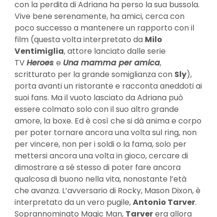
con la perdita di Adriana ha perso la sua bussola.
Vive bene serenamente, ha amici, cerca con
poco successo a mantenere un rapporto con il
film (questa volta interpretato da
Milo
Ventimiglia
, attore lanciato dalle serie
TV
Heroes
e
Una mamma per amica
,
scritturato per la grande somiglianza con
Sly
),
porta avanti un ristorante e racconta aneddoti ai
suoi fans. Ma il vuoto lasciato da Adriana può
essere colmato solo con il suo altro grande
amore, la boxe. Ed è così che si dà anima e corpo
per poter tornare ancora una volta sul ring, non
per vincere, non per i soldi o la fama, solo per
mettersi ancora una volta in gioco, cercare di
dimostrare a sé stesso di poter fare ancora
qualcosa di buono nella vita, nonostante l’età
che avanza. L’avversario di Rocky, Mason Dixon, è
interpretato da un vero pugile,
Antonio Tarver
.
Soprannominato Magic Man,
Tarver
era allora