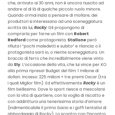
che, arrivato ai 30 anni, non è ancora riuscito ad
andare al di là di qualche piccolo ruolo minore.
Quando ormai inizia a pensare di mollare, dei
produttori si interessano ad una sceneggiatura
scritta da lui,
Rocky
. Gli propongono di
comprarla per farne un film con
Robert
Redford
come protagonista.
Stallone
però
rifiuta i “pochi maledetti e subito” e rilancia: o il
protagonista sarò io, o niente sceneggiatura. Un
braccio di ferro che incredibilmente viene vinto
da
Sly
. L’occasione della vita, che lui vince per KO
alla prima ripresa! Budget del film: 1 milione di
dollari. Incasso: 225 milioni + tre premi Oscar (tra
i quali Miglior film). Ed effettivamente
Rocky
è un
film bellissimo. Dove lo sport riesce a mescolarsi
con la vita di quartiere, con la voglia di riscatto e
con addirittura una tenerissima storia d’amore
(indimenticabile il primo bacio e i goffi tentativi di
abbordaggio di Rocky). Lo scontro con l’incontro