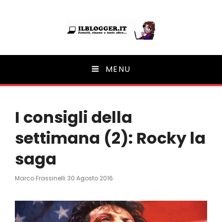
Ilblogger.it
MENU
Il portalino di blog |
I consigli della
settimana (2): Rocky la
saga
Posted
Marco Frassinelli
30 Agosto 2016
On