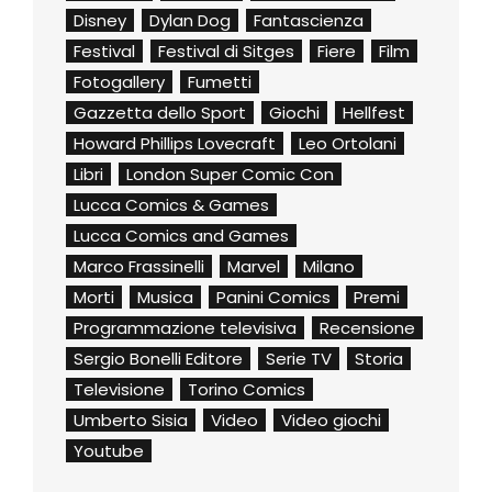
Disney
Dylan Dog
Fantascienza
Festival
Festival di Sitges
Fiere
Film
Fotogallery
Fumetti
Gazzetta dello Sport
Giochi
Hellfest
Howard Phillips Lovecraft
Leo Ortolani
Libri
London Super Comic Con
Lucca Comics & Games
Lucca Comics and Games
Marco Frassinelli
Marvel
Milano
Morti
Musica
Panini Comics
Premi
Programmazione televisiva
Recensione
Sergio Bonelli Editore
Serie TV
Storia
Televisione
Torino Comics
Umberto Sisia
Video
Video giochi
Youtube