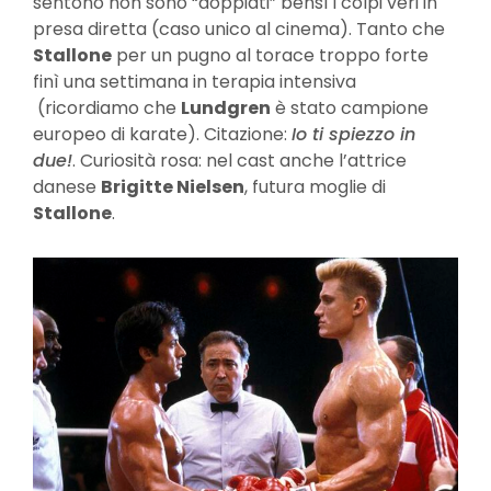
sentono non sono “doppiati” bensì i colpi veri in
presa diretta (caso unico al cinema). Tanto che
Stallone
per un pugno al torace troppo forte
finì una settimana in terapia intensiva
(ricordiamo che
Lundgren
è stato campione
europeo di karate). Citazione:
Io ti spiezzo in
due!
. Curiosità rosa: nel cast anche l’attrice
danese
Brigitte Nielsen
, futura moglie di
Stallone
.