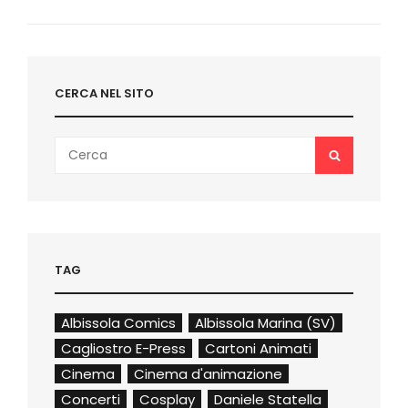
Next
Post
CERCA NEL SITO
Search
SEARCH
for:
TAG
Albissola Comics
Albissola Marina (SV)
Cagliostro E-Press
Cartoni Animati
Cinema
Cinema d'animazione
Concerti
Cosplay
Daniele Statella