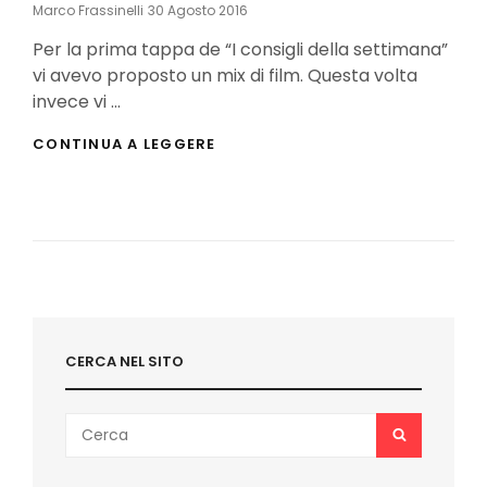
Posted
Marco Frassinelli
30 Agosto 2016
On
Per la prima tappa de “I consigli della settimana”
vi avevo proposto un mix di film. Questa volta
invece vi …
I
CONTINUA A LEGGERE
CONSIGLI
DELLA
SETTIMANA
(2):
ROCKY
LA
SAGA
CERCA NEL SITO
Search
SEARCH
for: