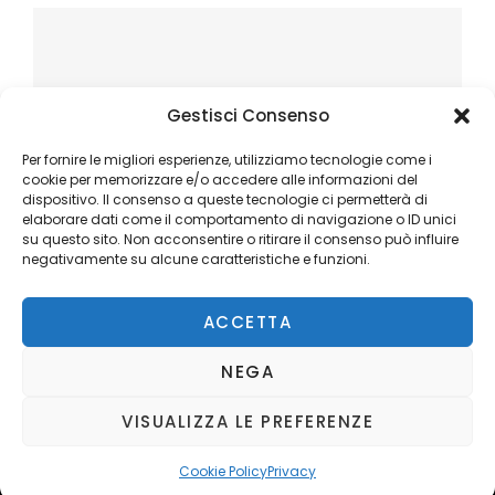
Gestisci Consenso
Per fornire le migliori esperienze, utilizziamo tecnologie come i
cookie per memorizzare e/o accedere alle informazioni del
dispositivo. Il consenso a queste tecnologie ci permetterà di
elaborare dati come il comportamento di navigazione o ID unici
su questo sito. Non acconsentire o ritirare il consenso può influire
negativamente su alcune caratteristiche e funzioni.
ACCETTA
NEGA
VISUALIZZA LE PREFERENZE
Copyright © 2026
Ilblogger.it
. All Rights Reserved.
Privacy
Catch Mag by
Catch Themes
Cookie Policy
Privacy