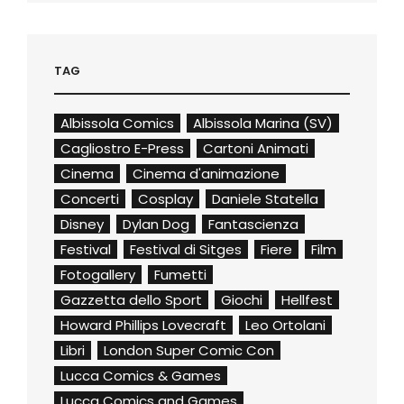
TAG
Albissola Comics
Albissola Marina (SV)
Cagliostro E-Press
Cartoni Animati
Cinema
Cinema d'animazione
Concerti
Cosplay
Daniele Statella
Disney
Dylan Dog
Fantascienza
Festival
Festival di Sitges
Fiere
Film
Fotogallery
Fumetti
Gazzetta dello Sport
Giochi
Hellfest
Howard Phillips Lovecraft
Leo Ortolani
Libri
London Super Comic Con
Lucca Comics & Games
Lucca Comics and Games