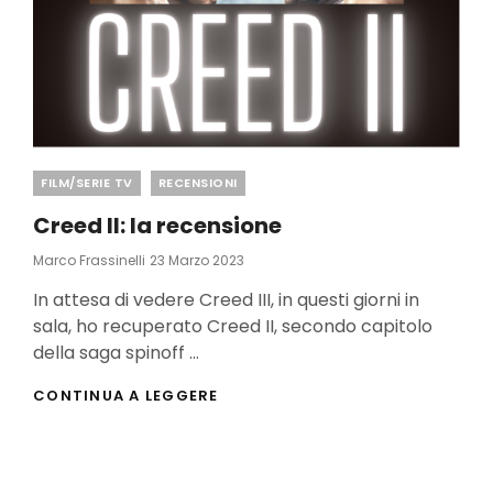
Categories
FILM/SERIE TV
RECENSIONI
Creed II: la recensione
Posted
Marco Frassinelli
23 Marzo 2023
On
In attesa di vedere Creed III, in questi giorni in
sala, ho recuperato Creed II, secondo capitolo
della saga spinoff …
CREED
CONTINUA A LEGGERE
II:
LA
RECENSIONE