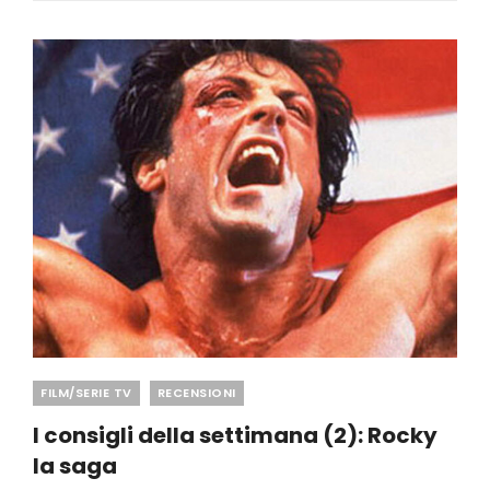
Categories
FILM/SERIE TV
RECENSIONI
I consigli della settimana (2): Rocky
la saga