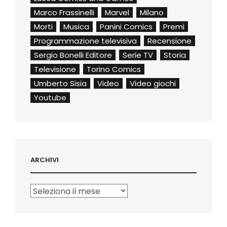
Marco Frassinelli
Marvel
Milano
Morti
Musica
Panini Comics
Premi
Programmazione televisiva
Recensione
Sergio Bonelli Editore
Serie TV
Storia
Televisione
Torino Comics
Umberto Sisia
Video
Video giochi
Youtube
ARCHIVI
Archivi