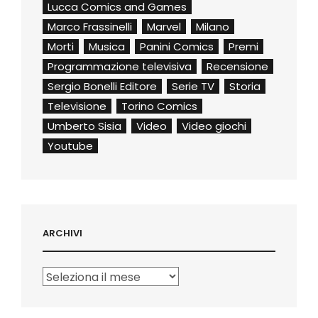
Lucca Comics and Games
Marco Frassinelli
Marvel
Milano
Morti
Musica
Panini Comics
Premi
Programmazione televisiva
Recensione
Sergio Bonelli Editore
Serie TV
Storia
Televisione
Torino Comics
Umberto Sisia
Video
Video giochi
Youtube
ARCHIVI
Archivi