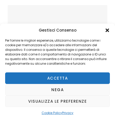
Gestisci Consenso
Per fornire le migliori esperienze, utilizziamo tecnologie come i
cookie per memorizzare e/o accedere alle informazioni del
dispositivo. Il consenso a queste tecnologie ci permetterà di
elaborare dati come il comportamento di navigazione o ID unici
su questo sito. Non acconsentire o ritirare il consenso può influire
negativamente su alcune caratteristiche e funzioni.
ACCETTA
NEGA
VISUALIZZA LE PREFERENZE
Copyright © 2026
Ilblogger.it
. All Rights Reserved.
Privacy
Catch Mag by
Catch Themes
Cookie Policy
Privacy