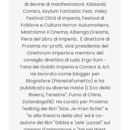
di decine di manifestazioni: Albissola
Comics, Asylum Fantastic Fest, Video
Festival Città di Imperia, Festival di
Folklore e Cultura Horror AutunnoNero,
Mostriamo il Cinema, Albenga Dreams,
Fiera del Libro di Imperia... È direttore di
Proxima no-profit, vice presidente del
Cineforum Imperia e membro del
consiglio direttivo di Ludo Ergo Sum -
Tana dei Goblin Imperia e Comics & Art.
Ha lavorato come blogger per
Blogosfere (PianetaFumetto) e ha
pubblicato su diverse riviste (L'Eco della
Riviera, Tenebre", Fumo di China,
Dylandogofili). Ha curato per Proxima
l'editing dei libri "Sina. Je m'en fiche!" e
"Io alla finestra della vita" ed è co-
autore dei libri "Gibba e 'Lele' Luzzati" sul
cinema d'animazione e "Sei nel West,