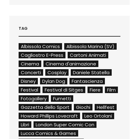
TAG
Albissola Comics
Albissola Marina (SV)
Cagliostro E-Press
Cartoni Animati
Cinema
Cinema d'animazione
Concerti
Cosplay
Daniele Statella
Disney
Dylan Dog
Fantascienza
Festival
Festival di Sitges
Fiere
Film
Fotogallery
Fumetti
Gazzetta dello Sport
Giochi
Hellfest
Howard Phillips Lovecraft
Leo Ortolani
Libri
London Super Comic Con
Lucca Comics & Games