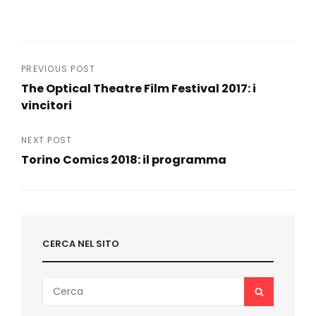
Navigazione
PREVIOUS POST
The Optical Theatre Film Festival 2017: i
articoli
vincitori
Previous
Post
NEXT POST
Torino Comics 2018: il programma
Next
Post
CERCA NEL SITO
Search
SEARCH
for: