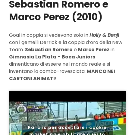
Sebastian Romero e
Marco Perez (2010)
Goal in coppia si vedevano solo in
Holly & Benji
con i gemelli Derrick e la coppia d’oro della New
Team.
Sebastian Romero
e
Marco Perez
in
Gimnasia La Plata
–
Boca Juniors
dimenticano di essere nel mondo reale e si
inventano la combo-rovesciata.
MANCO NEI
CARTONI ANIMATI
!
Fai clic per accettare i cookie
marketing e abilitare questo