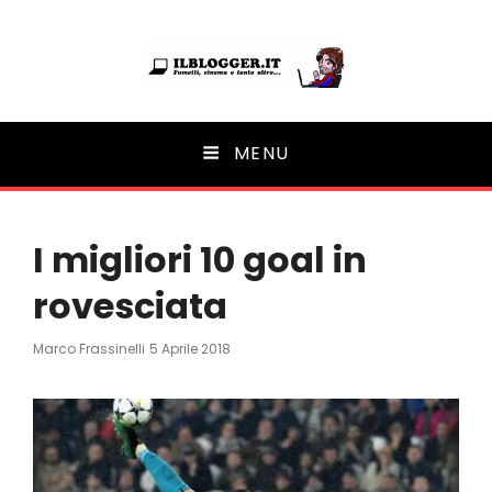
Ilblogger.it
MENU
Il portalino di blog |
I migliori 10 goal in
rovesciata
Posted
Marco Frassinelli
5 Aprile 2018
On