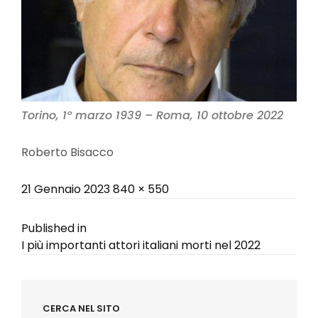
Torino, 1º marzo 1939 – Roma, 10 ottobre 2022
Roberto Bisacco
Posted
Full
21 Gennaio 2023
840 × 550
on
size
Navigazione
Published in
I più importanti attori italiani morti nel 2022
articoli
CERCA NEL SITO