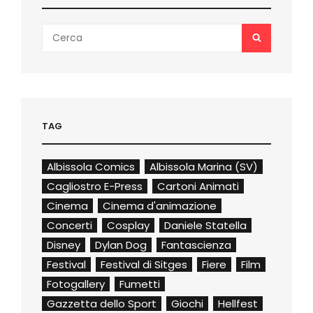
Search
SEARCH
for:
TAG
Albissola Comics
Albissola Marina (SV)
Cagliostro E-Press
Cartoni Animati
Cinema
Cinema d'animazione
Concerti
Cosplay
Daniele Statella
Disney
Dylan Dog
Fantascienza
Festival
Festival di Sitges
Fiere
Film
Fotogallery
Fumetti
Gazzetta dello Sport
Giochi
Hellfest