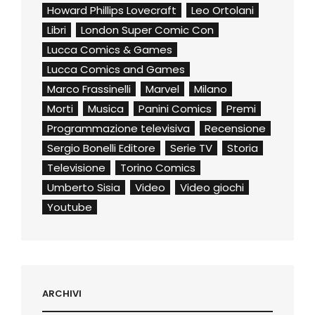
Howard Phillips Lovecraft
Leo Ortolani
Libri
London Super Comic Con
Lucca Comics & Games
Lucca Comics and Games
Marco Frassinelli
Marvel
Milano
Morti
Musica
Panini Comics
Premi
Programmazione televisiva
Recensione
Sergio Bonelli Editore
Serie TV
Storia
Televisione
Torino Comics
Umberto Sisia
Video
Video giochi
Youtube
ARCHIVI