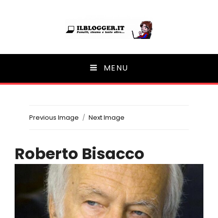
Ilblogger.it
MENU
Il portalino di blog |
Previous Image
Next Image
Roberto Bisacco