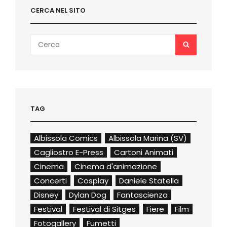
CERCA NEL SITO
Search
SEARCH
for:
TAG
Albissola Comics
Albissola Marina (SV)
Cagliostro E-Press
Cartoni Animati
Cinema
Cinema d'animazione
Concerti
Cosplay
Daniele Statella
Disney
Dylan Dog
Fantascienza
Festival
Festival di Sitges
Fiere
Film
Fotogallery
Fumetti