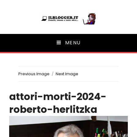
Ilblogger.it
MENU
Il portalino di blog |
Previous Image
Next Image
attori-morti-2024-
roberto-herlitzka