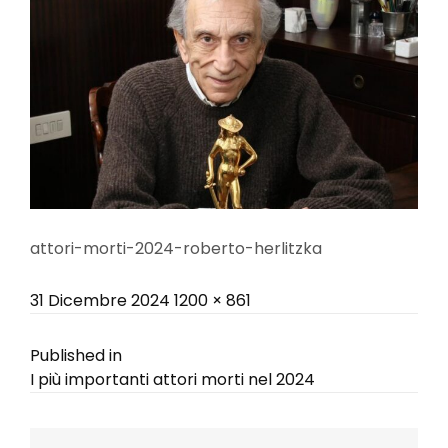
attori-morti-2024-roberto-herlitzka
Posted
Full
31 Dicembre 2024
1200 × 861
on
size
Navigazione
Published in
I più importanti attori morti nel 2024
articoli