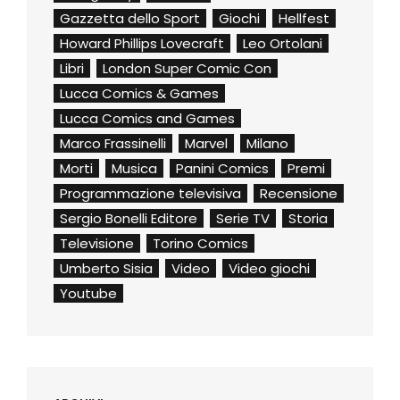
Gazzetta dello Sport
Giochi
Hellfest
Howard Phillips Lovecraft
Leo Ortolani
Libri
London Super Comic Con
Lucca Comics & Games
Lucca Comics and Games
Marco Frassinelli
Marvel
Milano
Morti
Musica
Panini Comics
Premi
Programmazione televisiva
Recensione
Sergio Bonelli Editore
Serie TV
Storia
Televisione
Torino Comics
Umberto Sisia
Video
Video giochi
Youtube